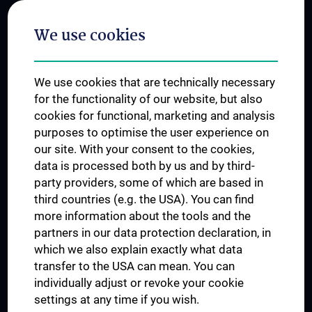
Postgraduate Trainings
We use cookies
Dual Career
Trusted Reseach - Research Security - Foreign Interference
We use cookies that are technically necessary
UNESCO Chair on Bioethics
for the functionality of our website, but also
MUVI
cookies for functional, marketing and analysis
purposes to optimise the user experience on
our site. With your consent to the cookies,
Connect with us
data is processed both by us and by third-
party providers, some of which are based in
third countries (e.g. the USA). You can find
more information about the tools and the
partners in our data protection declaration, in
which we also explain exactly what data
PRESSE
transfer to the USA can mean. You can
JOBS
individually adjust or revoke your cookie
MEDUNI SHOP
settings at any time if you wish.