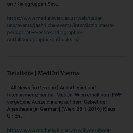
on-/Kleingruppen-Ses...
https://www.meduniwien.ac.at/web/ueber-
uns/events/jaehrliche-events/interdisziplinaere-
perioperative-echokardiographie-
notfallsonographie/aufbaukurs/
Detailsite | MedUni Vienna
...All News [in German:] Anästhesist und
Intensivmediziner der MedUni Wien erhält vom FWF
vergebene Auszeichnung auf dem Gebiet der
Anästhesie [in German:] (Wien, 25-1-2016) Klaus
Ulrich ...
https://www.meduniwien.ac.at/web/en/about-