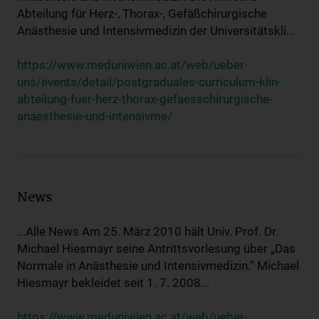
Abteilung für Herz-, Thorax-, Gefäßchirurgische
Anästhesie und Intensivmedizin der Universitätskli...
https://www.meduniwien.ac.at/web/ueber-
uns/events/detail/postgraduales-curriculum-klin-
abteilung-fuer-herz-thorax-gefaesschirurgische-
anaesthesie-und-intensivme/
News
...Alle News Am 25. März 2010 hält Univ. Prof. Dr.
Michael Hiesmayr seine Antrittsvorlesung über „Das
Normale in Anästhesie und Intensivmedizin.“ Michael
Hiesmayr bekleidet seit 1. 7. 2008...
https://www.meduniwien.ac.at/web/ueber-