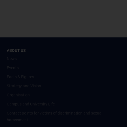
ABOUT US
News
Events
Facts & Figures
Strategy and Vision
Organisation
Campus and University Life
Contact points for victims of discrimination and sexual
harassment