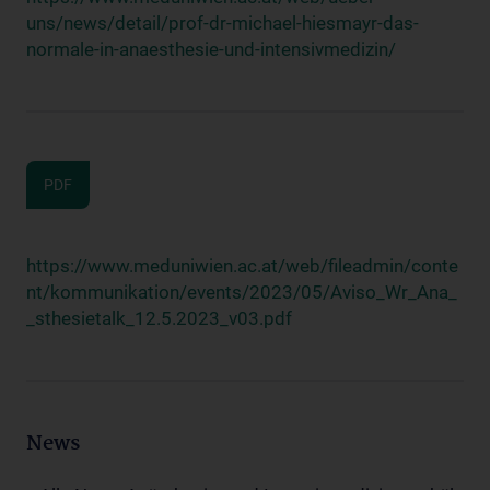
uns/news/detail/prof-dr-michael-hiesmayr-das-
normale-in-anaesthesie-und-intensivmedizin/
PDF
https://www.meduniwien.ac.at/web/fileadmin/conte
nt/kommunikation/events/2023/05/Aviso_Wr_Ana_
_sthesietalk_12.5.2023_v03.pdf
News