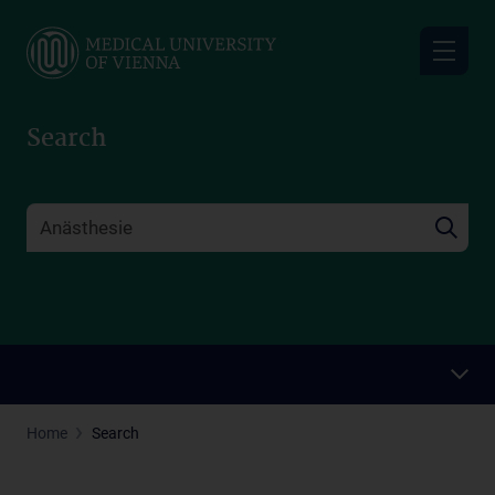
Skip
to
main
content
Search
Home
Search