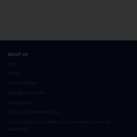
ABOUT US
News
Events
Facts & Figures
Strategy and Vision
Organisation
Campus and University Life
Contact points for victims of discrimination and sexual
harassment