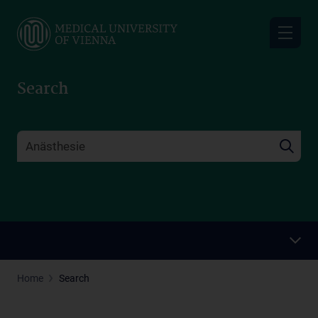
Skip
to
main
content
Search
Home
Search