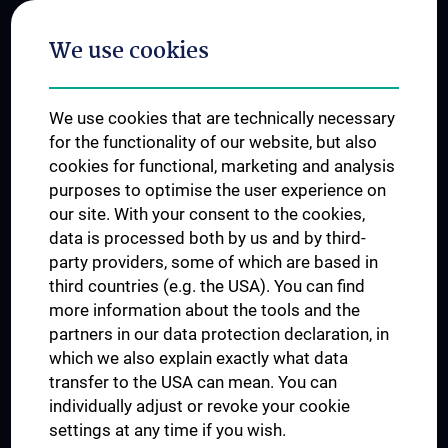
Postgraduate Trainings
We use cookies
Dual Career
Trusted Reseach - Research Security - Foreign Interference
We use cookies that are technically necessary
UNESCO Chair on Bioethics
for the functionality of our website, but also
MUVI
cookies for functional, marketing and analysis
purposes to optimise the user experience on
our site. With your consent to the cookies,
Connect with us
data is processed both by us and by third-
party providers, some of which are based in
third countries (e.g. the USA). You can find
more information about the tools and the
partners in our data protection declaration, in
which we also explain exactly what data
PRESSE
transfer to the USA can mean. You can
JOBS
individually adjust or revoke your cookie
MEDUNI SHOP
settings at any time if you wish.