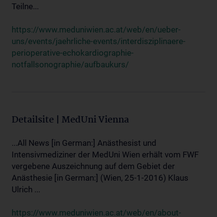
Teilne...
https://www.meduniwien.ac.at/web/en/ueber-
uns/events/jaehrliche-events/interdisziplinaere-
perioperative-echokardiographie-
notfallsonographie/aufbaukurs/
Detailsite | MedUni Vienna
...All News [in German:] Anästhesist und
Intensivmediziner der MedUni Wien erhält vom FWF
vergebene Auszeichnung auf dem Gebiet der
Anästhesie [in German:] (Wien, 25-1-2016) Klaus
Ulrich ...
https://www.meduniwien.ac.at/web/en/about-