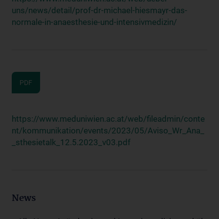
uns/news/detail/prof-dr-michael-hiesmayr-das-
normale-in-anaesthesie-und-intensivmedizin/
PDF
https://www.meduniwien.ac.at/web/fileadmin/conte
nt/kommunikation/events/2023/05/Aviso_Wr_Ana_
_sthesietalk_12.5.2023_v03.pdf
News