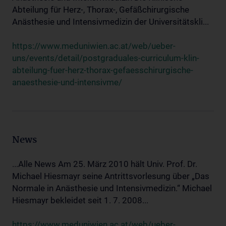
Abteilung für Herz-, Thorax-, Gefäßchirurgische
Anästhesie und Intensivmedizin der Universitätskli...
https://www.meduniwien.ac.at/web/ueber-
uns/events/detail/postgraduales-curriculum-klin-
abteilung-fuer-herz-thorax-gefaesschirurgische-
anaesthesie-und-intensivme/
News
...Alle News Am 25. März 2010 hält Univ. Prof. Dr.
Michael Hiesmayr seine Antrittsvorlesung über „Das
Normale in Anästhesie und Intensivmedizin.“ Michael
Hiesmayr bekleidet seit 1. 7. 2008...
https://www.meduniwien.ac.at/web/ueber-