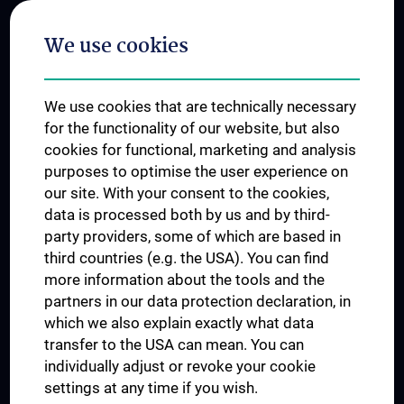
Postgraduate Trainings
We use cookies
Dual Career
Trusted Reseach - Research Security - Foreign Interference
We use cookies that are technically necessary
UNESCO Chair on Bioethics
for the functionality of our website, but also
MUVI
cookies for functional, marketing and analysis
purposes to optimise the user experience on
our site. With your consent to the cookies,
Connect with us
data is processed both by us and by third-
party providers, some of which are based in
third countries (e.g. the USA). You can find
more information about the tools and the
partners in our data protection declaration, in
which we also explain exactly what data
PRESSE
transfer to the USA can mean. You can
JOBS
individually adjust or revoke your cookie
MEDUNI SHOP
settings at any time if you wish.