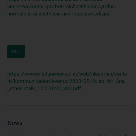
uns/news/detail/prof-dr-michael-hiesmayr-das-
normale-in-anaesthesie-und-intensivmedizin/
PDF
https://www.meduniwien.ac.at/web/fileadmin/conte
nt/kommunikation/events/2023/05/Aviso_Wr_Ana_
_sthesietalk_12.5.2023_v03.pdf
News