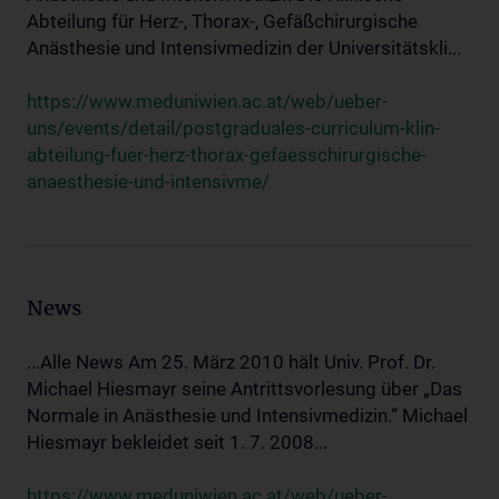
Abteilung für Herz-, Thorax-, Gefäßchirurgische
Anästhesie und Intensivmedizin der Universitätskli...
https://www.meduniwien.ac.at/web/ueber-
uns/events/detail/postgraduales-curriculum-klin-
abteilung-fuer-herz-thorax-gefaesschirurgische-
anaesthesie-und-intensivme/
News
...Alle News Am 25. März 2010 hält Univ. Prof. Dr.
Michael Hiesmayr seine Antrittsvorlesung über „Das
Normale in Anästhesie und Intensivmedizin.“ Michael
Hiesmayr bekleidet seit 1. 7. 2008...
https://www.meduniwien.ac.at/web/ueber-