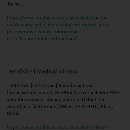
Teilne...
https://www.meduniwien.ac.at/web/en/ueber-
uns/events/jaehrliche-events/interdisziplinaere-
perioperative-echokardiographie-
notfallsonographie/aufbaukurs/
Detailsite | MedUni Vienna
...All News [in German:] Anästhesist und
Intensivmediziner der MedUni Wien erhält vom FWF
vergebene Auszeichnung auf dem Gebiet der
Anästhesie [in German:] (Wien, 25-1-2016) Klaus
Ulrich ...
https://www.meduniwien.ac.at/web/en/about-