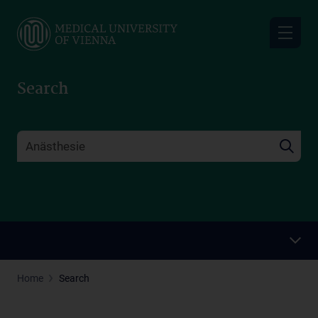
Skip
to
main
content
Search
Home
Search