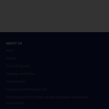
ABOUT US
News
Events
Facts & Figures
Strategy and Vision
Organisation
Campus and University Life
Contact points for victims of discrimination and sexual
harassment