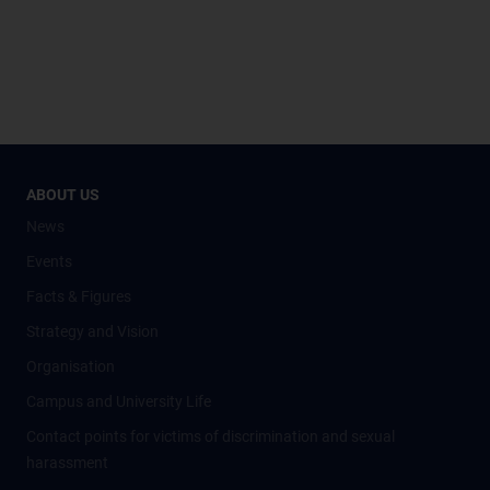
ABOUT US
News
Events
Facts & Figures
Strategy and Vision
Organisation
Campus and University Life
Contact points for victims of discrimination and sexual
harassment