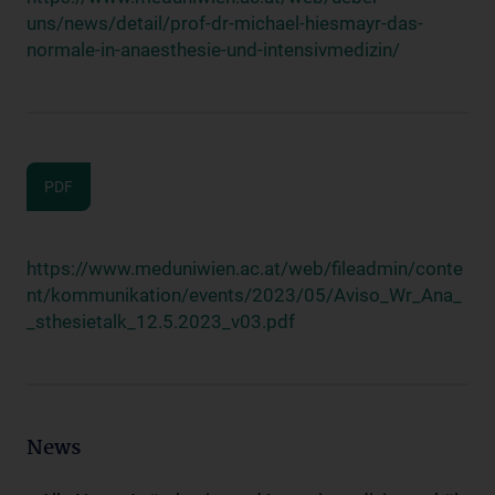
uns/news/detail/prof-dr-michael-hiesmayr-das-
normale-in-anaesthesie-und-intensivmedizin/
PDF
https://www.meduniwien.ac.at/web/fileadmin/conte
nt/kommunikation/events/2023/05/Aviso_Wr_Ana_
_sthesietalk_12.5.2023_v03.pdf
News