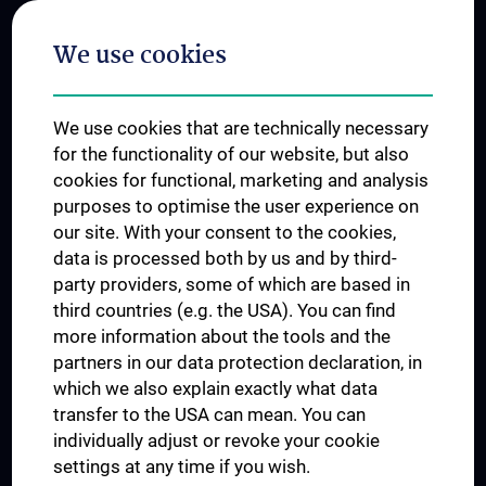
Postgraduate Trainings
We use cookies
Dual Career
Trusted Reseach - Research Security - Foreign Interference
We use cookies that are technically necessary
UNESCO Chair on Bioethics
for the functionality of our website, but also
MUVI
cookies for functional, marketing and analysis
purposes to optimise the user experience on
our site. With your consent to the cookies,
Connect with us
data is processed both by us and by third-
party providers, some of which are based in
third countries (e.g. the USA). You can find
more information about the tools and the
partners in our data protection declaration, in
which we also explain exactly what data
PRESSE
transfer to the USA can mean. You can
JOBS
individually adjust or revoke your cookie
MEDUNI SHOP
settings at any time if you wish.