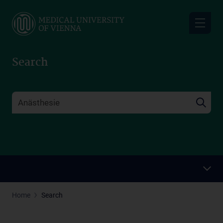
Skip
to
main
content
Search
Home
Search