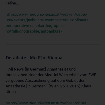
Teilne...
https://www.meduniwien.ac.at/web/en/ueber-
uns/events/jaehrliche-events/interdisziplinaere-
perioperative-echokardiographie-
notfallsonographie/aufbaukurs/
Detailsite | MedUni Vienna
...All News [in German:] Anästhesist und
Intensivmediziner der MedUni Wien erhält vom FWF
vergebene Auszeichnung auf dem Gebiet der
Anästhesie [in German:] (Wien, 25-1-2016) Klaus
Ulrich ...
https://www.meduniwien.ac.at/web/en/about-