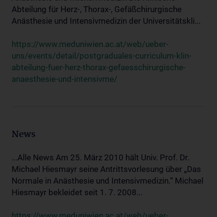
Abteilung für Herz-, Thorax-, Gefäßchirurgische
Anästhesie und Intensivmedizin der Universitätskli...
https://www.meduniwien.ac.at/web/ueber-
uns/events/detail/postgraduales-curriculum-klin-
abteilung-fuer-herz-thorax-gefaesschirurgische-
anaesthesie-und-intensivme/
News
...Alle News Am 25. März 2010 hält Univ. Prof. Dr.
Michael Hiesmayr seine Antrittsvorlesung über „Das
Normale in Anästhesie und Intensivmedizin.“ Michael
Hiesmayr bekleidet seit 1. 7. 2008...
https://www.meduniwien.ac.at/web/ueber-