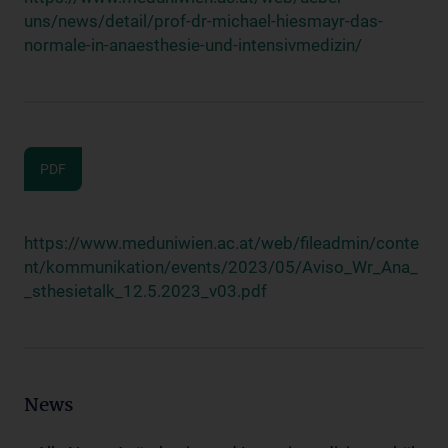
uns/news/detail/prof-dr-michael-hiesmayr-das-
normale-in-anaesthesie-und-intensivmedizin/
PDF
https://www.meduniwien.ac.at/web/fileadmin/conte
nt/kommunikation/events/2023/05/Aviso_Wr_Ana_
_sthesietalk_12.5.2023_v03.pdf
News