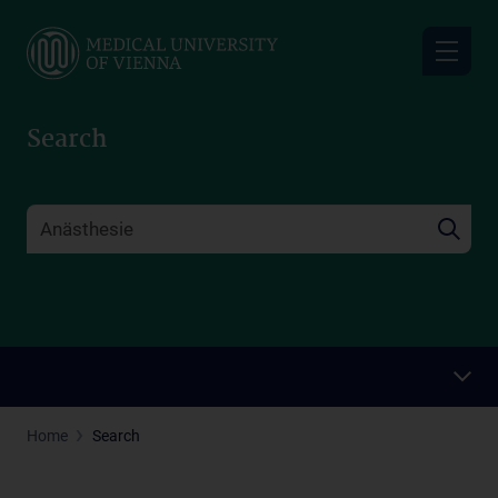
Skip
to
main
content
Search
Home
Search