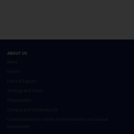
ABOUT US
News
Events
Facts & Figures
Strategy and Vision
Organisation
Campus and University Life
Contact points for victims of discrimination and sexual
harassment