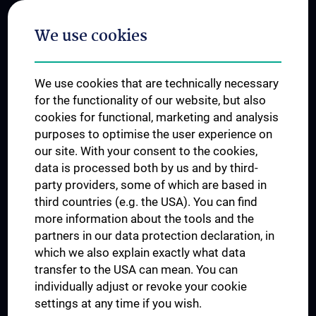
Postgraduate Trainings
We use cookies
Dual Career
Trusted Reseach - Research Security - Foreign Interference
We use cookies that are technically necessary
UNESCO Chair on Bioethics
for the functionality of our website, but also
MUVI
cookies for functional, marketing and analysis
purposes to optimise the user experience on
our site. With your consent to the cookies,
Connect with us
data is processed both by us and by third-
party providers, some of which are based in
third countries (e.g. the USA). You can find
more information about the tools and the
partners in our data protection declaration, in
which we also explain exactly what data
PRESSE
transfer to the USA can mean. You can
JOBS
individually adjust or revoke your cookie
MEDUNI SHOP
settings at any time if you wish.