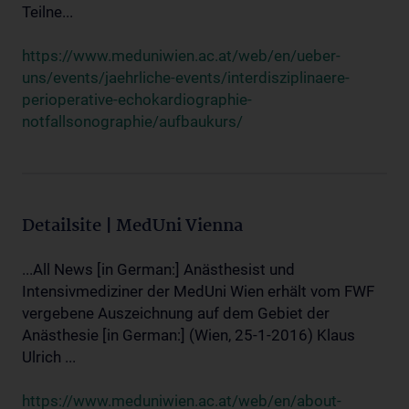
Teilne...
https://www.meduniwien.ac.at/web/en/ueber-
uns/events/jaehrliche-events/interdisziplinaere-
perioperative-echokardiographie-
notfallsonographie/aufbaukurs/
Detailsite | MedUni Vienna
...All News [in German:] Anästhesist und
Intensivmediziner der MedUni Wien erhält vom FWF
vergebene Auszeichnung auf dem Gebiet der
Anästhesie [in German:] (Wien, 25-1-2016) Klaus
Ulrich ...
https://www.meduniwien.ac.at/web/en/about-