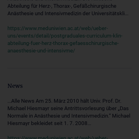
Abteilung für Herz-, Thorax-, Gefäßchirurgische
Anästhesie und Intensivmedizin der Universitätskli...
https://www.meduniwien.ac.at/web/ueber-
uns/events/detail/postgraduales-curriculum-klin-
abteilung-fuer-herz-thorax-gefaesschirurgische-
anaesthesie-und-intensivme/
News
...Alle News Am 25. März 2010 hält Univ. Prof. Dr.
Michael Hiesmayr seine Antrittsvorlesung über „Das
Normale in Anästhesie und Intensivmedizin.“ Michael
Hiesmayr bekleidet seit 1. 7. 2008...
https://www.meduniwien.ac.at/web/ueber-