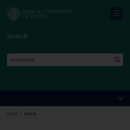
Skip
to
main
content
Search
Home
Search