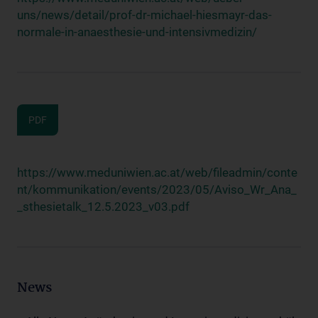
uns/news/detail/prof-dr-michael-hiesmayr-das-
normale-in-anaesthesie-und-intensivmedizin/
PDF
https://www.meduniwien.ac.at/web/fileadmin/conte
nt/kommunikation/events/2023/05/Aviso_Wr_Ana_
_sthesietalk_12.5.2023_v03.pdf
News