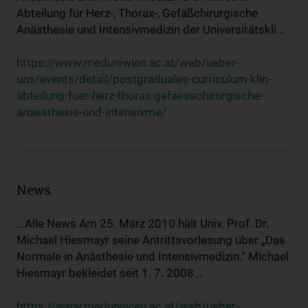
Abteilung für Herz-, Thorax-, Gefäßchirurgische
Anästhesie und Intensivmedizin der Universitätskli...
https://www.meduniwien.ac.at/web/ueber-
uns/events/detail/postgraduales-curriculum-klin-
abteilung-fuer-herz-thorax-gefaesschirurgische-
anaesthesie-und-intensivme/
News
...Alle News Am 25. März 2010 hält Univ. Prof. Dr.
Michael Hiesmayr seine Antrittsvorlesung über „Das
Normale in Anästhesie und Intensivmedizin.“ Michael
Hiesmayr bekleidet seit 1. 7. 2008...
https://www.meduniwien.ac.at/web/ueber-