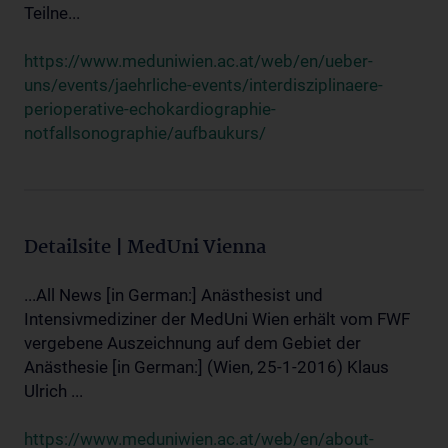
Teilne...
https://www.meduniwien.ac.at/web/en/ueber-
uns/events/jaehrliche-events/interdisziplinaere-
perioperative-echokardiographie-
notfallsonographie/aufbaukurs/
Detailsite | MedUni Vienna
...All News [in German:] Anästhesist und
Intensivmediziner der MedUni Wien erhält vom FWF
vergebene Auszeichnung auf dem Gebiet der
Anästhesie [in German:] (Wien, 25-1-2016) Klaus
Ulrich ...
https://www.meduniwien.ac.at/web/en/about-