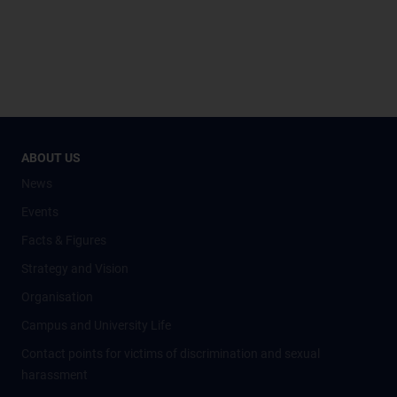
ABOUT US
News
Events
Facts & Figures
Strategy and Vision
Organisation
Campus and University Life
Contact points for victims of discrimination and sexual
harassment