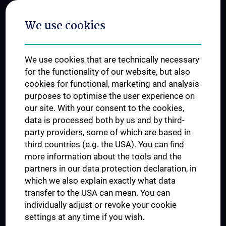
Postgraduate Trainings
We use cookies
Dual Career
Trusted Reseach - Research Security - Foreign Interference
We use cookies that are technically necessary
UNESCO Chair on Bioethics
for the functionality of our website, but also
MUVI
cookies for functional, marketing and analysis
purposes to optimise the user experience on
our site. With your consent to the cookies,
Connect with us
data is processed both by us and by third-
party providers, some of which are based in
third countries (e.g. the USA). You can find
more information about the tools and the
partners in our data protection declaration, in
which we also explain exactly what data
PRESSE
transfer to the USA can mean. You can
JOBS
individually adjust or revoke your cookie
MEDUNI SHOP
settings at any time if you wish.