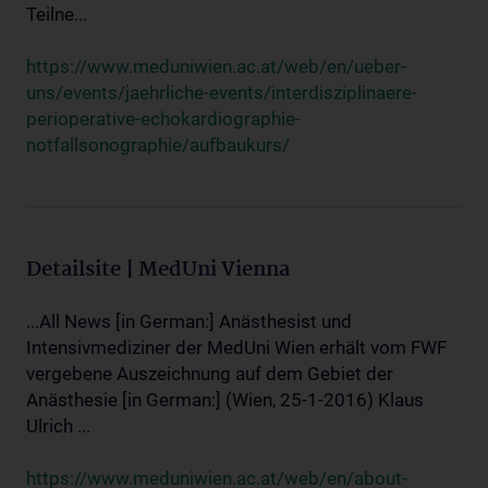
Teilne...
https://www.meduniwien.ac.at/web/en/ueber-
uns/events/jaehrliche-events/interdisziplinaere-
perioperative-echokardiographie-
notfallsonographie/aufbaukurs/
Detailsite | MedUni Vienna
...All News [in German:] Anästhesist und
Intensivmediziner der MedUni Wien erhält vom FWF
vergebene Auszeichnung auf dem Gebiet der
Anästhesie [in German:] (Wien, 25-1-2016) Klaus
Ulrich ...
https://www.meduniwien.ac.at/web/en/about-