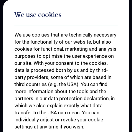
Postgraduate Trainings
We use cookies
Dual Career
Trusted Reseach - Research Security - Foreign Interference
We use cookies that are technically necessary
UNESCO Chair on Bioethics
for the functionality of our website, but also
MUVI
cookies for functional, marketing and analysis
purposes to optimise the user experience on
our site. With your consent to the cookies,
Connect with us
data is processed both by us and by third-
party providers, some of which are based in
third countries (e.g. the USA). You can find
more information about the tools and the
partners in our data protection declaration, in
which we also explain exactly what data
PRESSE
transfer to the USA can mean. You can
JOBS
individually adjust or revoke your cookie
MEDUNI SHOP
settings at any time if you wish.