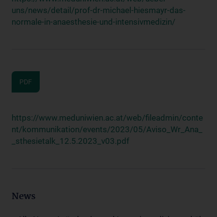
uns/news/detail/prof-dr-michael-hiesmayr-das-
normale-in-anaesthesie-und-intensivmedizin/
PDF
https://www.meduniwien.ac.at/web/fileadmin/conte
nt/kommunikation/events/2023/05/Aviso_Wr_Ana_
_sthesietalk_12.5.2023_v03.pdf
News