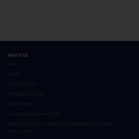
ABOUT US
News
Events
Facts & Figures
Strategy and Vision
Organisation
Campus and University Life
Contact points for victims of discrimination and sexual
harassment