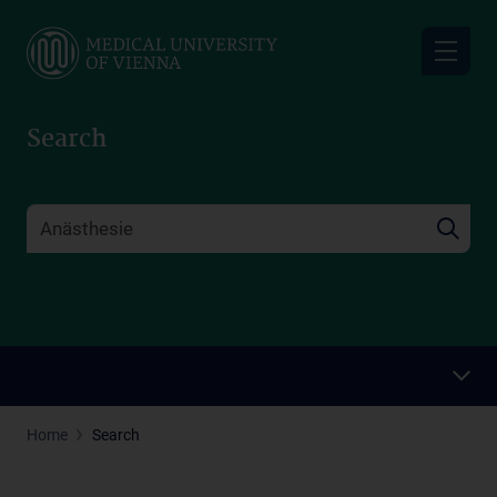
Skip
to
main
content
Search
Home
Search