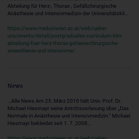
Abteilung für Herz-, Thorax-, Gefäßchirurgische
Anästhesie und Intensivmedizin der Universitätskli...
https://www.meduniwien.ac.at/web/ueber-
uns/events/detail/postgraduales-curriculum-klin-
abteilung-fuer-herz-thorax-gefaesschirurgische-
anaesthesie-und-intensivme/
News
...Alle News Am 25. März 2010 hält Univ. Prof. Dr.
Michael Hiesmayr seine Antrittsvorlesung über „Das
Normale in Anästhesie und Intensivmedizin.“ Michael
Hiesmayr bekleidet seit 1. 7. 2008...
https://www.meduniwien.ac.at/web/ueber-