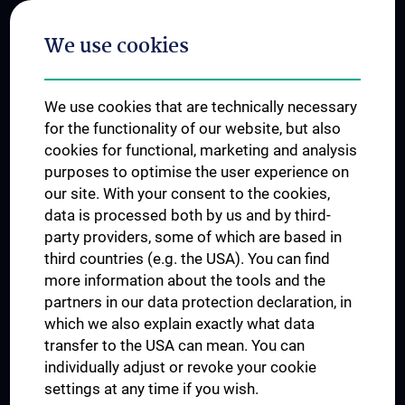
Postgraduate Trainings
We use cookies
Dual Career
Trusted Reseach - Research Security - Foreign Interference
We use cookies that are technically necessary
UNESCO Chair on Bioethics
for the functionality of our website, but also
MUVI
cookies for functional, marketing and analysis
purposes to optimise the user experience on
our site. With your consent to the cookies,
Connect with us
data is processed both by us and by third-
party providers, some of which are based in
third countries (e.g. the USA). You can find
more information about the tools and the
partners in our data protection declaration, in
which we also explain exactly what data
PRESSE
transfer to the USA can mean. You can
JOBS
individually adjust or revoke your cookie
MEDUNI SHOP
settings at any time if you wish.