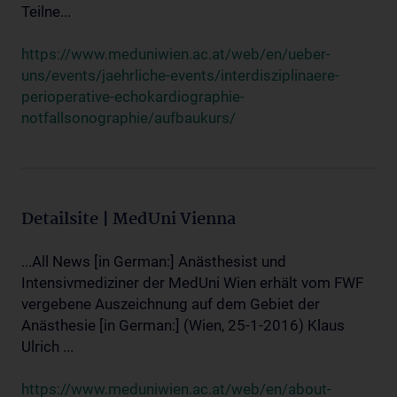
Teilne...
https://www.meduniwien.ac.at/web/en/ueber-
uns/events/jaehrliche-events/interdisziplinaere-
perioperative-echokardiographie-
notfallsonographie/aufbaukurs/
Detailsite | MedUni Vienna
...All News [in German:] Anästhesist und
Intensivmediziner der MedUni Wien erhält vom FWF
vergebene Auszeichnung auf dem Gebiet der
Anästhesie [in German:] (Wien, 25-1-2016) Klaus
Ulrich ...
https://www.meduniwien.ac.at/web/en/about-