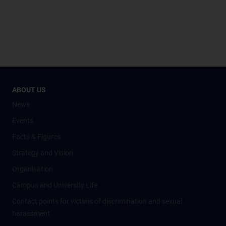
ABOUT US
News
Events
Facts & Figures
Strategy and Vision
Organisation
Campus and University Life
Contact points for victims of discrimination and sexual
harassment