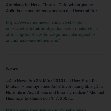
Abteilung für Herz-, Thorax-, Gefäßchirurgische
Anästhesie und Intensivmedizin der Universitätskli...
https://www.meduniwien.ac.at/web/ueber-
uns/events/detail/postgraduales-curriculum-klin-
abteilung-fuer-herz-thorax-gefaesschirurgische-
anaesthesie-und-intensivme/
News
...Alle News Am 25. März 2010 hält Univ. Prof. Dr.
Michael Hiesmayr seine Antrittsvorlesung über „Das
Normale in Anästhesie und Intensivmedizin.“ Michael
Hiesmayr bekleidet seit 1. 7. 2008...
https://www.meduniwien.ac.at/web/ueber-