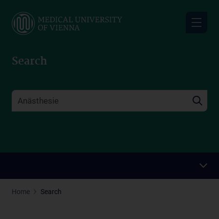
Skip
to
main
content
Search
Home
Search