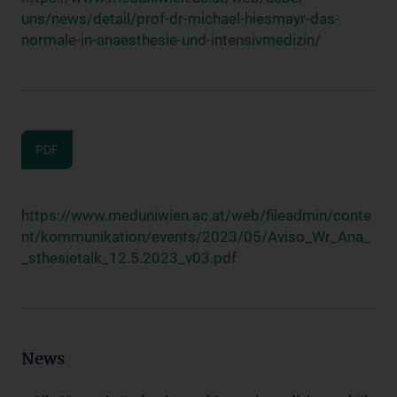
uns/news/detail/prof-dr-michael-hiesmayr-das-
normale-in-anaesthesie-und-intensivmedizin/
PDF
https://www.meduniwien.ac.at/web/fileadmin/conte
nt/kommunikation/events/2023/05/Aviso_Wr_Ana_
_sthesietalk_12.5.2023_v03.pdf
News