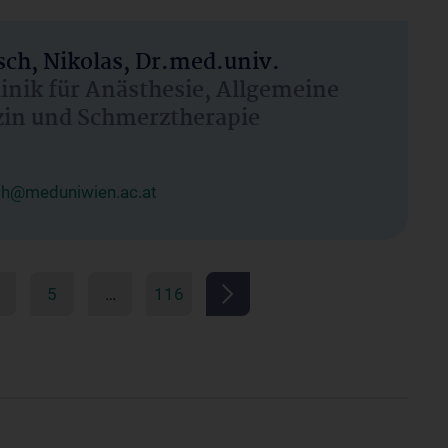
ch, Nikolas, Dr.med.univ.
linik für Anästhesie, Allgemeine
zin und Schmerztherapie
ch@meduniwien.ac.at
5
…
116