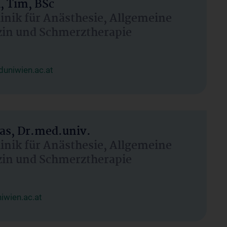
, Tim, BSc
linik für Anästhesie, Allgemeine
zin und Schmerztherapie
uniwien.ac.at
as, Dr.med.univ.
linik für Anästhesie, Allgemeine
zin und Schmerztherapie
wien.ac.at