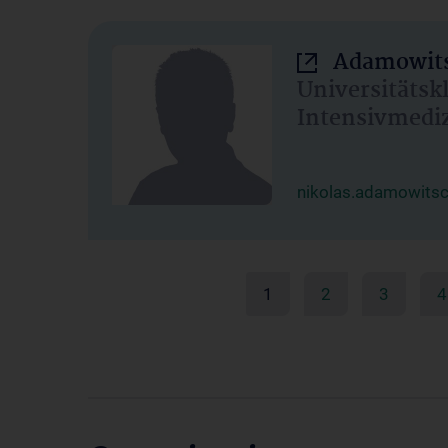
Adamowits
Universitätsk
Intensivmedi
nikolas.adamowits
1
2
3
4