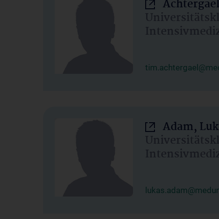
Achtergael
Universitätsk
Intensivmedi
tim.achtergael@med
Adam, Luk
Universitätsk
Intensivmedi
lukas.adam@meduni