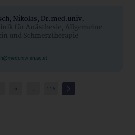
ch, Nikolas, Dr.med.univ.
linik für Anästhesie, Allgemeine
zin und Schmerztherapie
ch@meduniwien.ac.at
5
…
116