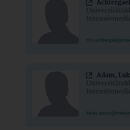
Achtergael
Universitätsk
Intensivmedi
tim.achtergael@med
Adam, Luk
Universitätsk
Intensivmedi
lukas.adam@meduni