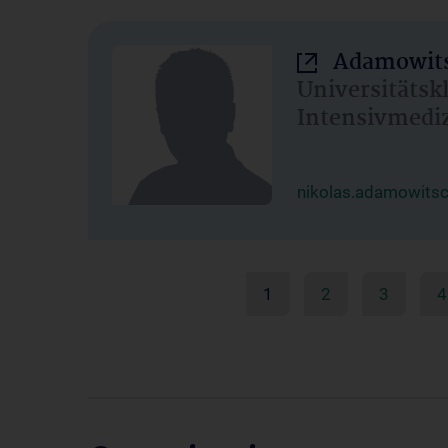
Adamowits
Universitätsk
Intensivmedi
nikolas.adamowits
1
2
3
4