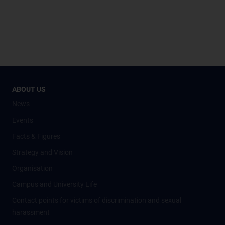
ABOUT US
News
Events
Facts & Figures
Strategy and Vision
Organisation
Campus and University Life
Contact points for victims of discrimination and sexual
harassment