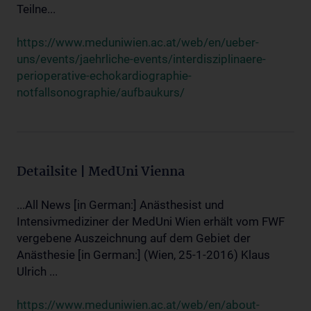
Teilne...
https://www.meduniwien.ac.at/web/en/ueber-
uns/events/jaehrliche-events/interdisziplinaere-
perioperative-echokardiographie-
notfallsonographie/aufbaukurs/
Detailsite | MedUni Vienna
...All News [in German:] Anästhesist und
Intensivmediziner der MedUni Wien erhält vom FWF
vergebene Auszeichnung auf dem Gebiet der
Anästhesie [in German:] (Wien, 25-1-2016) Klaus
Ulrich ...
https://www.meduniwien.ac.at/web/en/about-