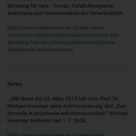
Abteilung für Herz-, Thorax-, Gefäßchirurgische
Anästhesie und Intensivmedizin der Universitätskli...
https://www.meduniwien.ac.at/web/ueber-
uns/events/detail/postgraduales-curriculum-klin-
abteilung-fuer-herz-thorax-gefaesschirurgische-
anaesthesie-und-intensivme/
News
...Alle News Am 25. März 2010 hält Univ. Prof. Dr.
Michael Hiesmayr seine Antrittsvorlesung über „Das
Normale in Anästhesie und Intensivmedizin.“ Michael
Hiesmayr bekleidet seit 1. 7. 2008...
https://www.meduniwien.ac.at/web/ueber-