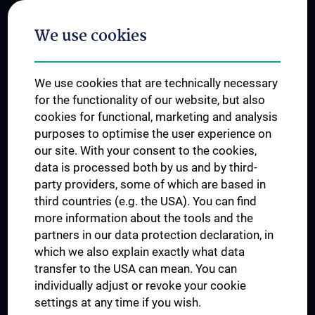
Postgraduate Trainings
We use cookies
Dual Career
Trusted Reseach - Research Security - Foreign Interference
We use cookies that are technically necessary
UNESCO Chair on Bioethics
for the functionality of our website, but also
MUVI
cookies for functional, marketing and analysis
purposes to optimise the user experience on
our site. With your consent to the cookies,
Connect with us
data is processed both by us and by third-
party providers, some of which are based in
third countries (e.g. the USA). You can find
more information about the tools and the
partners in our data protection declaration, in
which we also explain exactly what data
PRESSE
transfer to the USA can mean. You can
JOBS
individually adjust or revoke your cookie
MEDUNI SHOP
settings at any time if you wish.