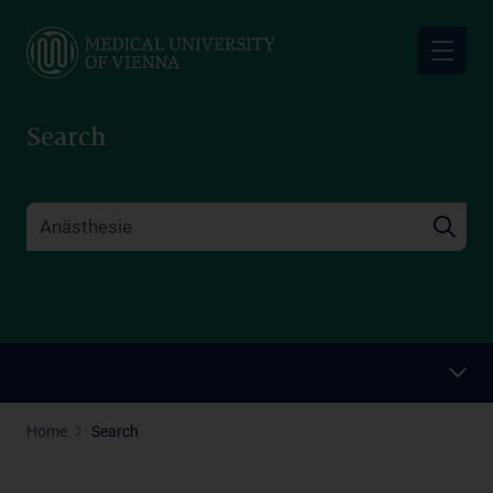
Skip
to
main
content
Search
Home
Search