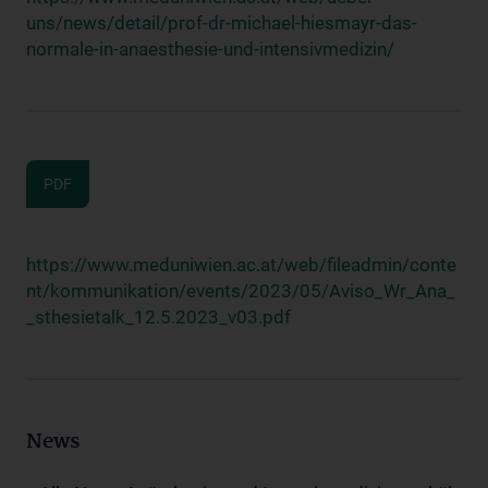
uns/news/detail/prof-dr-michael-hiesmayr-das-
normale-in-anaesthesie-und-intensivmedizin/
PDF
https://www.meduniwien.ac.at/web/fileadmin/conte
nt/kommunikation/events/2023/05/Aviso_Wr_Ana_
_sthesietalk_12.5.2023_v03.pdf
News