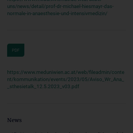
uns/news/detail/prof-dr-michael-hiesmayr-das-
normale-in-anaesthesie-und-intensivmedizin/
PDF
https://www.meduniwien.ac.at/web/fileadmin/conte
nt/kommunikation/events/2023/05/Aviso_Wr_Ana_
_sthesietalk_12.5.2023_v03.pdf
News