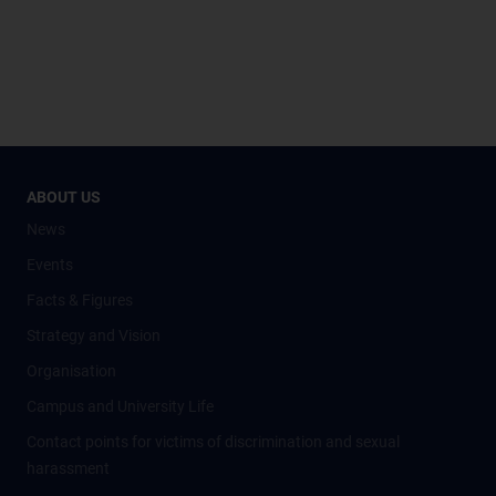
ABOUT US
News
Events
Facts & Figures
Strategy and Vision
Organisation
Campus and University Life
Contact points for victims of discrimination and sexual
harassment