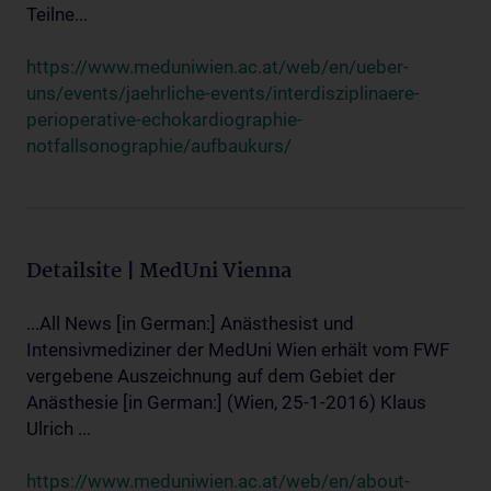
Teilne...
https://www.meduniwien.ac.at/web/en/ueber-
uns/events/jaehrliche-events/interdisziplinaere-
perioperative-echokardiographie-
notfallsonographie/aufbaukurs/
Detailsite | MedUni Vienna
...All News [in German:] Anästhesist und
Intensivmediziner der MedUni Wien erhält vom FWF
vergebene Auszeichnung auf dem Gebiet der
Anästhesie [in German:] (Wien, 25-1-2016) Klaus
Ulrich ...
https://www.meduniwien.ac.at/web/en/about-