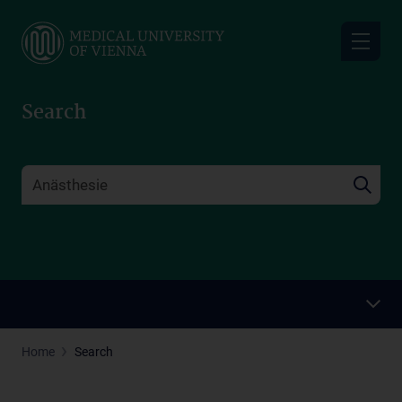
Skip
to
main
content
Search
Home
Search