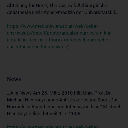
Abteilung für Herz-, Thorax-, Gefäßchirurgische
Anästhesie und Intensivmedizin der Universitätskli...
https://www.meduniwien.ac.at/web/ueber-
uns/events/detail/postgraduales-curriculum-klin-
abteilung-fuer-herz-thorax-gefaesschirurgische-
anaesthesie-und-intensivme/
News
...Alle News Am 25. März 2010 hält Univ. Prof. Dr.
Michael Hiesmayr seine Antrittsvorlesung über „Das
Normale in Anästhesie und Intensivmedizin.“ Michael
Hiesmayr bekleidet seit 1. 7. 2008...
https://www.meduniwien.ac.at/web/ueber-