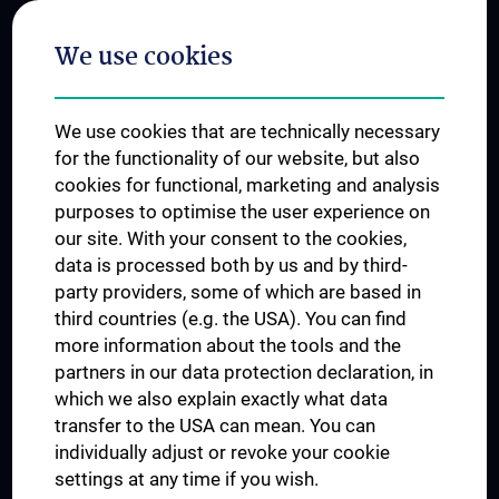
Postgraduate Trainings
We use cookies
Dual Career
Trusted Reseach - Research Security - Foreign Interference
We use cookies that are technically necessary
UNESCO Chair on Bioethics
for the functionality of our website, but also
MUVI
cookies for functional, marketing and analysis
purposes to optimise the user experience on
our site. With your consent to the cookies,
Connect with us
data is processed both by us and by third-
party providers, some of which are based in
third countries (e.g. the USA). You can find
more information about the tools and the
partners in our data protection declaration, in
which we also explain exactly what data
PRESSE
transfer to the USA can mean. You can
JOBS
individually adjust or revoke your cookie
MEDUNI SHOP
settings at any time if you wish.