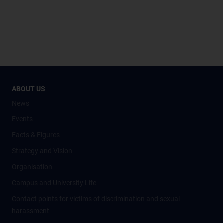
ABOUT US
News
Events
Facts & Figures
Strategy and Vision
Organisation
Campus and University Life
Contact points for victims of discrimination and sexual
harassment