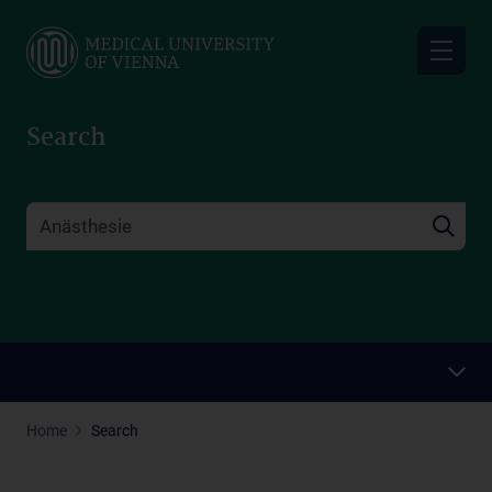
Skip
to
main
content
Search
Home
Search