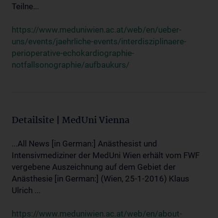
Teilne...
https://www.meduniwien.ac.at/web/en/ueber-
uns/events/jaehrliche-events/interdisziplinaere-
perioperative-echokardiographie-
notfallsonographie/aufbaukurs/
Detailsite | MedUni Vienna
...All News [in German:] Anästhesist und
Intensivmediziner der MedUni Wien erhält vom FWF
vergebene Auszeichnung auf dem Gebiet der
Anästhesie [in German:] (Wien, 25-1-2016) Klaus
Ulrich ...
https://www.meduniwien.ac.at/web/en/about-