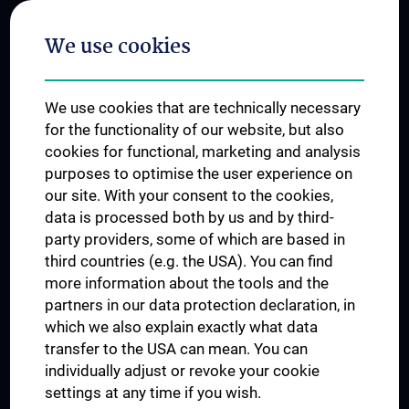
Postgraduate Trainings
We use cookies
Dual Career
Trusted Reseach - Research Security - Foreign Interference
We use cookies that are technically necessary
UNESCO Chair on Bioethics
for the functionality of our website, but also
MUVI
cookies for functional, marketing and analysis
purposes to optimise the user experience on
our site. With your consent to the cookies,
Connect with us
data is processed both by us and by third-
party providers, some of which are based in
third countries (e.g. the USA). You can find
more information about the tools and the
partners in our data protection declaration, in
which we also explain exactly what data
PRESSE
transfer to the USA can mean. You can
JOBS
individually adjust or revoke your cookie
MEDUNI SHOP
settings at any time if you wish.