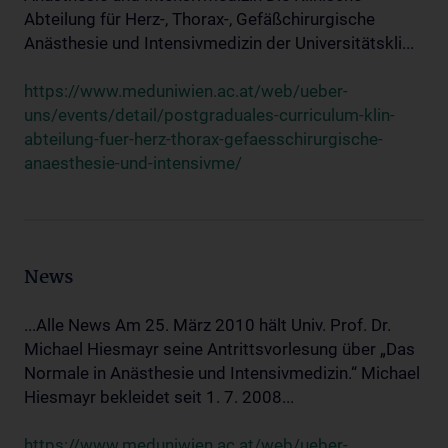
Abteilung für Herz-, Thorax-, Gefäßchirurgische
Anästhesie und Intensivmedizin der Universitätskli...
https://www.meduniwien.ac.at/web/ueber-
uns/events/detail/postgraduales-curriculum-klin-
abteilung-fuer-herz-thorax-gefaesschirurgische-
anaesthesie-und-intensivme/
News
...Alle News Am 25. März 2010 hält Univ. Prof. Dr.
Michael Hiesmayr seine Antrittsvorlesung über „Das
Normale in Anästhesie und Intensivmedizin.“ Michael
Hiesmayr bekleidet seit 1. 7. 2008...
https://www.meduniwien.ac.at/web/ueber-