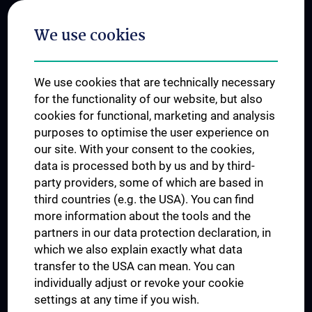
Postgraduate Trainings
We use cookies
Dual Career
Trusted Reseach - Research Security - Foreign Interference
We use cookies that are technically necessary
UNESCO Chair on Bioethics
for the functionality of our website, but also
MUVI
cookies for functional, marketing and analysis
purposes to optimise the user experience on
our site. With your consent to the cookies,
Connect with us
data is processed both by us and by third-
party providers, some of which are based in
third countries (e.g. the USA). You can find
more information about the tools and the
partners in our data protection declaration, in
which we also explain exactly what data
PRESSE
transfer to the USA can mean. You can
JOBS
individually adjust or revoke your cookie
MEDUNI SHOP
settings at any time if you wish.