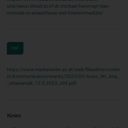
uns/news/detail/prof-dr-michael-hiesmayr-das-
normale-in-anaesthesie-und-intensivmedizin/
PDF
https://www.meduniwien.ac.at/web/fileadmin/conte
nt/kommunikation/events/2023/05/Aviso_Wr_Ana_
_sthesietalk_12.5.2023_v03.pdf
News