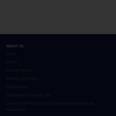
ABOUT US
News
Events
Facts & Figures
Strategy and Vision
Organisation
Campus and University Life
Contact points for victims of discrimination and sexual
harassment