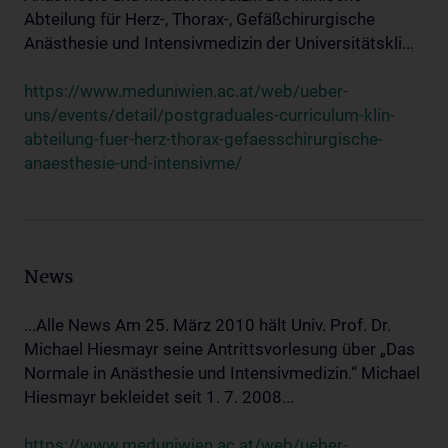
Abteilung für Herz-, Thorax-, Gefäßchirurgische
Anästhesie und Intensivmedizin der Universitätskli...
https://www.meduniwien.ac.at/web/ueber-
uns/events/detail/postgraduales-curriculum-klin-
abteilung-fuer-herz-thorax-gefaesschirurgische-
anaesthesie-und-intensivme/
News
...Alle News Am 25. März 2010 hält Univ. Prof. Dr.
Michael Hiesmayr seine Antrittsvorlesung über „Das
Normale in Anästhesie und Intensivmedizin.“ Michael
Hiesmayr bekleidet seit 1. 7. 2008...
https://www.meduniwien.ac.at/web/ueber-