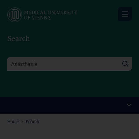
Skip
to
main
content
Search
Home
Search