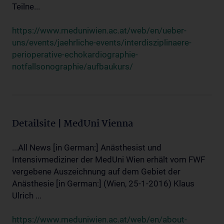
Teilne...
https://www.meduniwien.ac.at/web/en/ueber-
uns/events/jaehrliche-events/interdisziplinaere-
perioperative-echokardiographie-
notfallsonographie/aufbaukurs/
Detailsite | MedUni Vienna
...All News [in German:] Anästhesist und
Intensivmediziner der MedUni Wien erhält vom FWF
vergebene Auszeichnung auf dem Gebiet der
Anästhesie [in German:] (Wien, 25-1-2016) Klaus
Ulrich ...
https://www.meduniwien.ac.at/web/en/about-