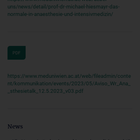
uns/news/detail/prof-dr-michael-hiesmayr-das-
normale-in-anaesthesie-und-intensivmedizin/
PDF
https://www.meduniwien.ac.at/web/fileadmin/conte
nt/kommunikation/events/2023/05/Aviso_Wr_Ana_
_sthesietalk_12.5.2023_v03.pdf
News