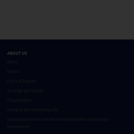
ABOUT US
News
Events
Facts & Figures
Strategy and Vision
Organisation
Campus and University Life
Contact points for victims of discrimination and sexual
harassment