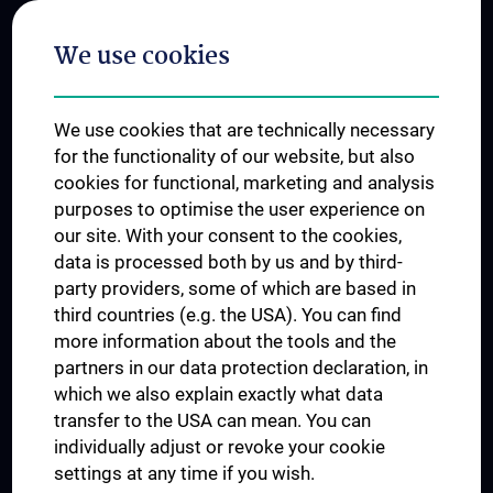
Postgraduate Trainings
We use cookies
Dual Career
Trusted Reseach - Research Security - Foreign Interference
We use cookies that are technically necessary
UNESCO Chair on Bioethics
for the functionality of our website, but also
MUVI
cookies for functional, marketing and analysis
purposes to optimise the user experience on
our site. With your consent to the cookies,
Connect with us
data is processed both by us and by third-
party providers, some of which are based in
third countries (e.g. the USA). You can find
more information about the tools and the
partners in our data protection declaration, in
which we also explain exactly what data
PRESSE
transfer to the USA can mean. You can
JOBS
individually adjust or revoke your cookie
MEDUNI SHOP
settings at any time if you wish.