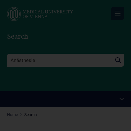
Skip
to
main
content
Search
Home
Search