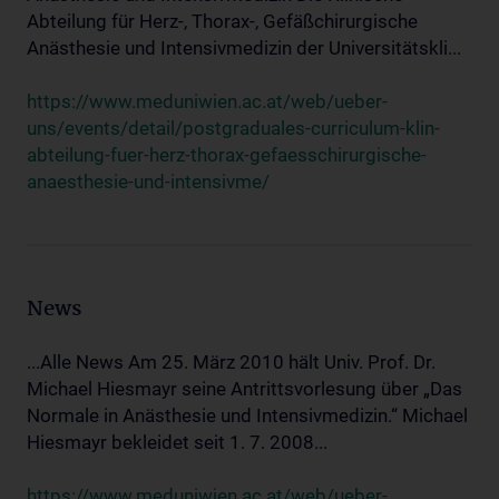
Abteilung für Herz-, Thorax-, Gefäßchirurgische
Anästhesie und Intensivmedizin der Universitätskli...
https://www.meduniwien.ac.at/web/ueber-
uns/events/detail/postgraduales-curriculum-klin-
abteilung-fuer-herz-thorax-gefaesschirurgische-
anaesthesie-und-intensivme/
News
...Alle News Am 25. März 2010 hält Univ. Prof. Dr.
Michael Hiesmayr seine Antrittsvorlesung über „Das
Normale in Anästhesie und Intensivmedizin.“ Michael
Hiesmayr bekleidet seit 1. 7. 2008...
https://www.meduniwien.ac.at/web/ueber-