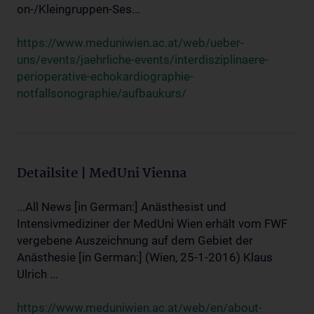
on-/Kleingruppen-Ses...
https://www.meduniwien.ac.at/web/ueber-
uns/events/jaehrliche-events/interdisziplinaere-
perioperative-echokardiographie-
notfallsonographie/aufbaukurs/
Detailsite | MedUni Vienna
...All News [in German:] Anästhesist und
Intensivmediziner der MedUni Wien erhält vom FWF
vergebene Auszeichnung auf dem Gebiet der
Anästhesie [in German:] (Wien, 25-1-2016) Klaus
Ulrich ...
https://www.meduniwien.ac.at/web/en/about-