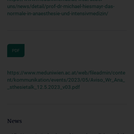
uns/news/detail/prof-dr-michael-hiesmayr-das-
normale-in-anaesthesie-und-intensivmedizin/
PDF
https://www.meduniwien.ac.at/web/fileadmin/conte
nt/kommunikation/events/2023/05/Aviso_Wr_Ana_
_sthesietalk_12.5.2023_v03.pdf
News