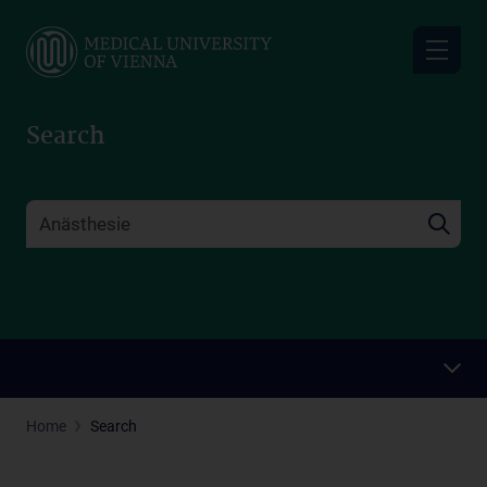
Skip
to
main
content
Search
Home
Search