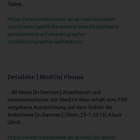
Teilne...
https://www.meduniwien.ac.at/web/en/ueber-
uns/events/jaehrliche-events/interdisziplinaere-
perioperative-echokardiographie-
notfallsonographie/aufbaukurs/
Detailsite | MedUni Vienna
...All News [in German:] Anästhesist und
Intensivmediziner der MedUni Wien erhält vom FWF
vergebene Auszeichnung auf dem Gebiet der
Anästhesie [in German:] (Wien, 25-1-2016) Klaus
Ulrich ...
https://www.meduniwien.ac.at/web/en/about-