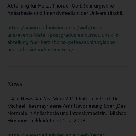
Abteilung für Herz-, Thorax-, Gefäßchirurgische
Anästhesie und Intensivmedizin der Universitätskli...
https://www.meduniwien.ac.at/web/ueber-
uns/events/detail/postgraduales-curriculum-klin-
abteilung-fuer-herz-thorax-gefaesschirurgische-
anaesthesie-und-intensivme/
News
...Alle News Am 25. März 2010 hält Univ. Prof. Dr.
Michael Hiesmayr seine Antrittsvorlesung über „Das
Normale in Anästhesie und Intensivmedizin.“ Michael
Hiesmayr bekleidet seit 1. 7. 2008...
https://www.meduniwien.ac.at/web/ueber-