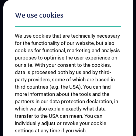
Postgraduate Trainings
We use cookies
Dual Career
Trusted Reseach - Research Security - Foreign Interference
We use cookies that are technically necessary
UNESCO Chair on Bioethics
for the functionality of our website, but also
MUVI
cookies for functional, marketing and analysis
purposes to optimise the user experience on
our site. With your consent to the cookies,
Connect with us
data is processed both by us and by third-
party providers, some of which are based in
third countries (e.g. the USA). You can find
more information about the tools and the
partners in our data protection declaration, in
which we also explain exactly what data
PRESSE
transfer to the USA can mean. You can
JOBS
individually adjust or revoke your cookie
MEDUNI SHOP
settings at any time if you wish.