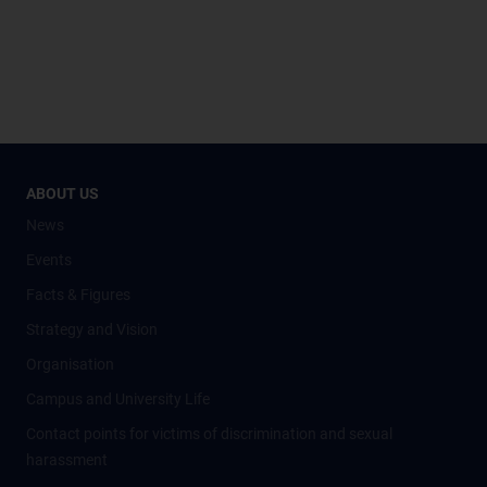
ABOUT US
News
Events
Facts & Figures
Strategy and Vision
Organisation
Campus and University Life
Contact points for victims of discrimination and sexual
harassment