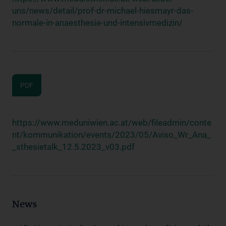
uns/news/detail/prof-dr-michael-hiesmayr-das-
normale-in-anaesthesie-und-intensivmedizin/
PDF
https://www.meduniwien.ac.at/web/fileadmin/conte
nt/kommunikation/events/2023/05/Aviso_Wr_Ana_
_sthesietalk_12.5.2023_v03.pdf
News