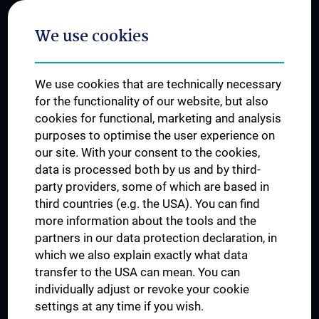
Postgraduate Trainings
We use cookies
Dual Career
Trusted Reseach - Research Security - Foreign Interference
We use cookies that are technically necessary
UNESCO Chair on Bioethics
for the functionality of our website, but also
MUVI
cookies for functional, marketing and analysis
purposes to optimise the user experience on
our site. With your consent to the cookies,
Connect with us
data is processed both by us and by third-
party providers, some of which are based in
third countries (e.g. the USA). You can find
more information about the tools and the
partners in our data protection declaration, in
which we also explain exactly what data
PRESSE
transfer to the USA can mean. You can
JOBS
individually adjust or revoke your cookie
MEDUNI SHOP
settings at any time if you wish.