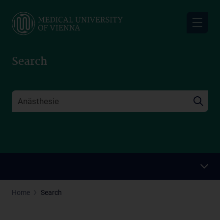
Skip
to
main
content
Search
Home
Search