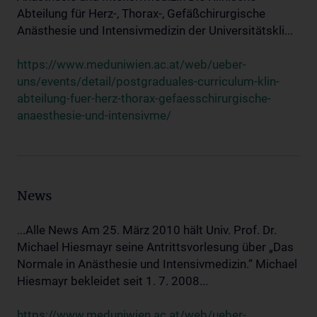
Abteilung für Herz-, Thorax-, Gefäßchirurgische
Anästhesie und Intensivmedizin der Universitätskli...
https://www.meduniwien.ac.at/web/ueber-
uns/events/detail/postgraduales-curriculum-klin-
abteilung-fuer-herz-thorax-gefaesschirurgische-
anaesthesie-und-intensivme/
News
...Alle News Am 25. März 2010 hält Univ. Prof. Dr.
Michael Hiesmayr seine Antrittsvorlesung über „Das
Normale in Anästhesie und Intensivmedizin.“ Michael
Hiesmayr bekleidet seit 1. 7. 2008...
https://www.meduniwien.ac.at/web/ueber-