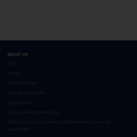
ABOUT US
News
Events
Facts & Figures
Strategy and Vision
Organisation
Campus and University Life
Contact points for victims of discrimination and sexual
harassment