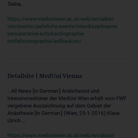
Teilne...
https://www.meduniwien.ac.at/web/en/ueber-
uns/events/jaehrliche-events/interdisziplinaere-
perioperative-echokardiographie-
notfallsonographie/aufbaukurs/
Detailsite | MedUni Vienna
...All News [in German:] Anästhesist und
Intensivmediziner der MedUni Wien erhält vom FWF
vergebene Auszeichnung auf dem Gebiet der
Anästhesie [in German:] (Wien, 25-1-2016) Klaus
Ulrich ...
https://www.meduniwien.ac.at/web/en/about-