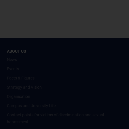
ABOUT US
News
Events
Facts & Figures
Strategy and Vision
Organisation
Campus and University Life
Contact points for victims of discrimination and sexual
harassment