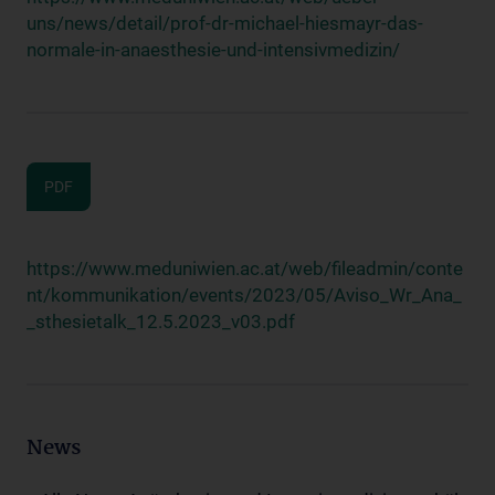
uns/news/detail/prof-dr-michael-hiesmayr-das-
normale-in-anaesthesie-und-intensivmedizin/
PDF
https://www.meduniwien.ac.at/web/fileadmin/conte
nt/kommunikation/events/2023/05/Aviso_Wr_Ana_
_sthesietalk_12.5.2023_v03.pdf
News