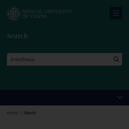
Skip
to
main
content
Search
Home
Search