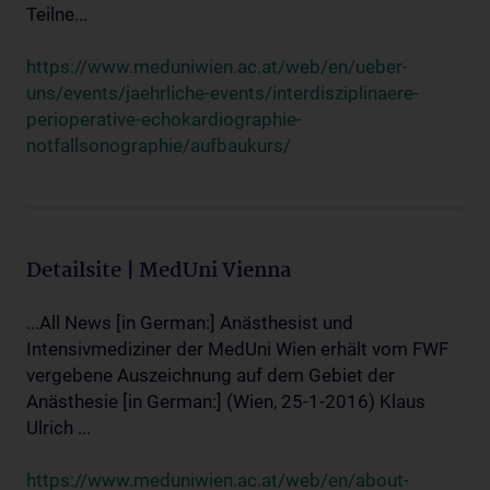
Teilne...
https://www.meduniwien.ac.at/web/en/ueber-
uns/events/jaehrliche-events/interdisziplinaere-
perioperative-echokardiographie-
notfallsonographie/aufbaukurs/
Detailsite | MedUni Vienna
...All News [in German:] Anästhesist und
Intensivmediziner der MedUni Wien erhält vom FWF
vergebene Auszeichnung auf dem Gebiet der
Anästhesie [in German:] (Wien, 25-1-2016) Klaus
Ulrich ...
https://www.meduniwien.ac.at/web/en/about-