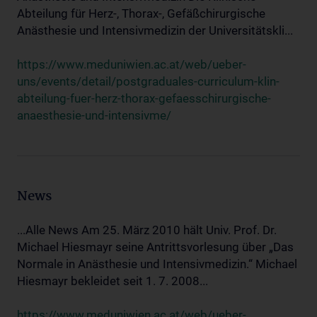
Abteilung für Herz-, Thorax-, Gefäßchirurgische
Anästhesie und Intensivmedizin der Universitätskli...
https://www.meduniwien.ac.at/web/ueber-
uns/events/detail/postgraduales-curriculum-klin-
abteilung-fuer-herz-thorax-gefaesschirurgische-
anaesthesie-und-intensivme/
News
...Alle News Am 25. März 2010 hält Univ. Prof. Dr.
Michael Hiesmayr seine Antrittsvorlesung über „Das
Normale in Anästhesie und Intensivmedizin.“ Michael
Hiesmayr bekleidet seit 1. 7. 2008...
https://www.meduniwien.ac.at/web/ueber-