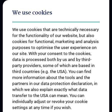
Postgraduate Trainings
We use cookies
Dual Career
Trusted Reseach - Research Security - Foreign Interference
We use cookies that are technically necessary
UNESCO Chair on Bioethics
for the functionality of our website, but also
MUVI
cookies for functional, marketing and analysis
purposes to optimise the user experience on
our site. With your consent to the cookies,
Connect with us
data is processed both by us and by third-
party providers, some of which are based in
third countries (e.g. the USA). You can find
more information about the tools and the
partners in our data protection declaration, in
which we also explain exactly what data
PRESSE
transfer to the USA can mean. You can
JOBS
individually adjust or revoke your cookie
MEDUNI SHOP
settings at any time if you wish.