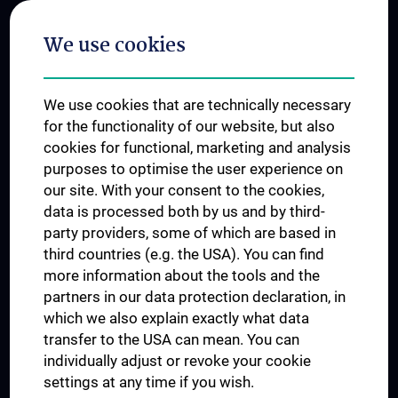
Postgraduate Trainings
We use cookies
Dual Career
Trusted Reseach - Research Security - Foreign Interference
We use cookies that are technically necessary
UNESCO Chair on Bioethics
for the functionality of our website, but also
MUVI
cookies for functional, marketing and analysis
purposes to optimise the user experience on
our site. With your consent to the cookies,
Connect with us
data is processed both by us and by third-
party providers, some of which are based in
third countries (e.g. the USA). You can find
more information about the tools and the
partners in our data protection declaration, in
which we also explain exactly what data
PRESSE
transfer to the USA can mean. You can
JOBS
individually adjust or revoke your cookie
MEDUNI SHOP
settings at any time if you wish.