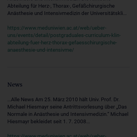
Abteilung für Herz-, Thorax-, Gefäßchirurgische
Anästhesie und Intensivmedizin der Universitätskli...
https://www.meduniwien.ac.at/web/ueber-
uns/events/detail/postgraduales-curriculum-klin-
abteilung-fuer-herz-thorax-gefaesschirurgische-
anaesthesie-und-intensivme/
News
...Alle News Am 25. März 2010 hält Univ. Prof. Dr.
Michael Hiesmayr seine Antrittsvorlesung über „Das
Normale in Anästhesie und Intensivmedizin.“ Michael
Hiesmayr bekleidet seit 1. 7. 2008...
https://www.meduniwien.ac.at/web/ueber-