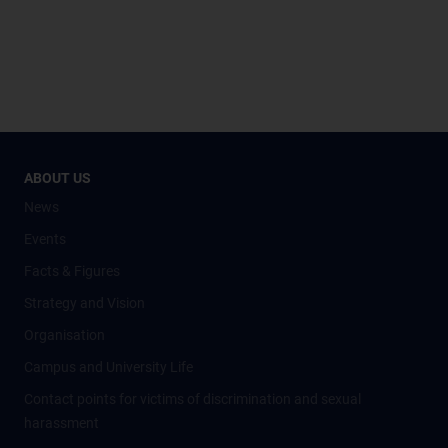
ABOUT US
News
Events
Facts & Figures
Strategy and Vision
Organisation
Campus and University Life
Contact points for victims of discrimination and sexual
harassment