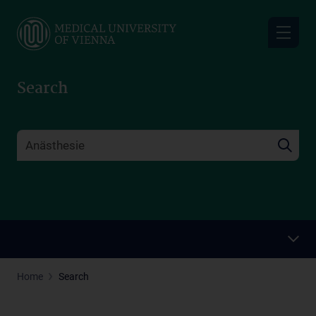
Skip
to
main
content
Search
Home
Search