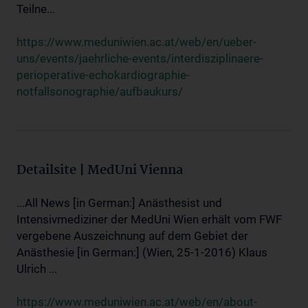
Teilne...
https://www.meduniwien.ac.at/web/en/ueber-
uns/events/jaehrliche-events/interdisziplinaere-
perioperative-echokardiographie-
notfallsonographie/aufbaukurs/
Detailsite | MedUni Vienna
...All News [in German:] Anästhesist und
Intensivmediziner der MedUni Wien erhält vom FWF
vergebene Auszeichnung auf dem Gebiet der
Anästhesie [in German:] (Wien, 25-1-2016) Klaus
Ulrich ...
https://www.meduniwien.ac.at/web/en/about-