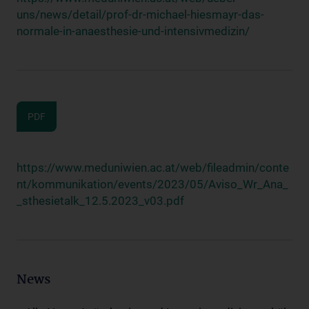
uns/news/detail/prof-dr-michael-hiesmayr-das-
normale-in-anaesthesie-und-intensivmedizin/
PDF
https://www.meduniwien.ac.at/web/fileadmin/conte
nt/kommunikation/events/2023/05/Aviso_Wr_Ana_
_sthesietalk_12.5.2023_v03.pdf
News