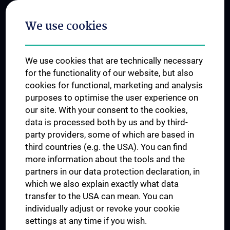
Postgraduate Trainings
We use cookies
Dual Career
Trusted Reseach - Research Security - Foreign Interference
We use cookies that are technically necessary
UNESCO Chair on Bioethics
for the functionality of our website, but also
MUVI
cookies for functional, marketing and analysis
purposes to optimise the user experience on
our site. With your consent to the cookies,
Connect with us
data is processed both by us and by third-
party providers, some of which are based in
third countries (e.g. the USA). You can find
more information about the tools and the
partners in our data protection declaration, in
which we also explain exactly what data
PRESSE
transfer to the USA can mean. You can
JOBS
individually adjust or revoke your cookie
MEDUNI SHOP
settings at any time if you wish.