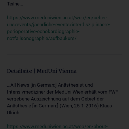
Teilne...
https://www.meduniwien.ac.at/web/en/ueber-
uns/events/jaehrliche-events/interdisziplinaere-
perioperative-echokardiographie-
notfallsonographie/aufbaukurs/
Detailsite | MedUni Vienna
...All News [in German:] Anästhesist und
Intensivmediziner der MedUni Wien erhält vom FWF
vergebene Auszeichnung auf dem Gebiet der
Anästhesie [in German:] (Wien, 25-1-2016) Klaus
Ulrich ...
https://www.meduniwien.ac.at/web/en/about-