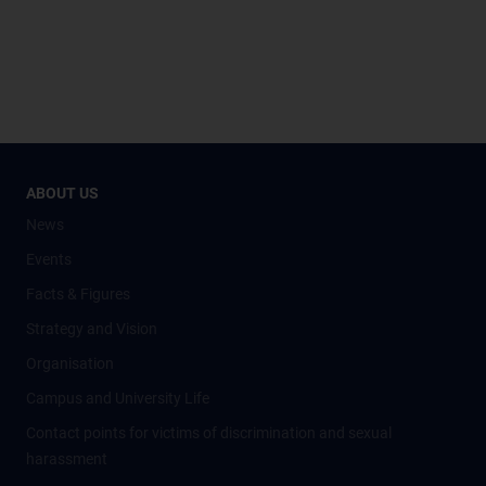
ABOUT US
News
Events
Facts & Figures
Strategy and Vision
Organisation
Campus and University Life
Contact points for victims of discrimination and sexual
harassment