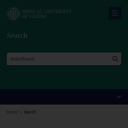
Skip
to
main
content
Search
Home
Search