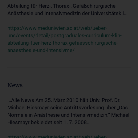
Abteilung für Herz-, Thorax-, Gefäßchirurgische
Anästhesie und Intensivmedizin der Universitätskli...
https://www.meduniwien.ac.at/web/ueber-
uns/events/detail/postgraduales-curriculum-klin-
abteilung-fuer-herz-thorax-gefaesschirurgische-
anaesthesie-und-intensivme/
News
...Alle News Am 25. März 2010 hält Univ. Prof. Dr.
Michael Hiesmayr seine Antrittsvorlesung über „Das
Normale in Anästhesie und Intensivmedizin.“ Michael
Hiesmayr bekleidet seit 1. 7. 2008...
https://www.meduniwien.ac.at/web/ueber-