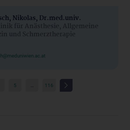
ch, Nikolas, Dr.med.univ.
linik für Anästhesie, Allgemeine
zin und Schmerztherapie
ch@meduniwien.ac.at
5
…
116