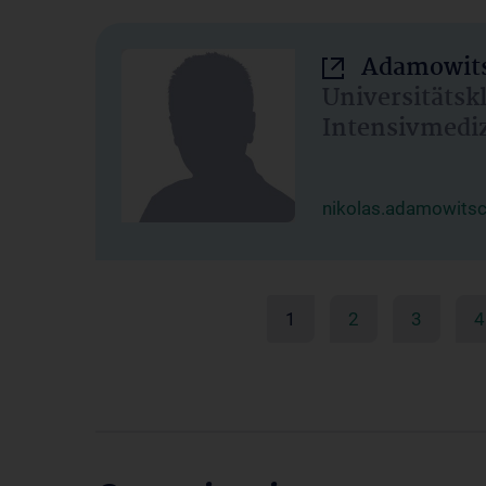
Adamowits
Universitätsk
Intensivmedi
nikolas.adamowits
1
2
3
4