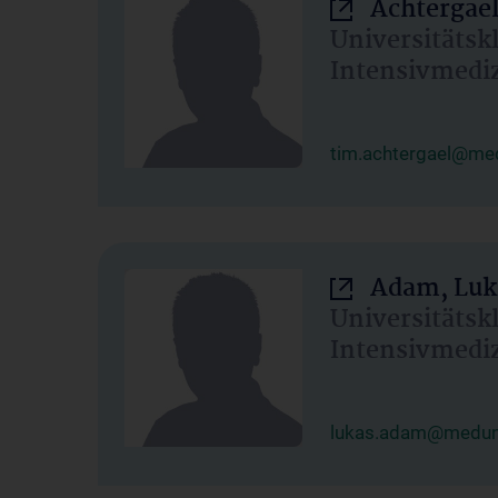
Achtergael
Universitätsk
Intensivmedi
tim.achtergael@med
Adam, Luk
Universitätsk
Intensivmedi
lukas.adam@meduni