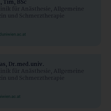
, Tim, BSc
linik für Anästhesie, Allgemeine
zin und Schmerztherapie
uniwien.ac.at
as, Dr.med.univ.
linik für Anästhesie, Allgemeine
zin und Schmerztherapie
wien.ac.at