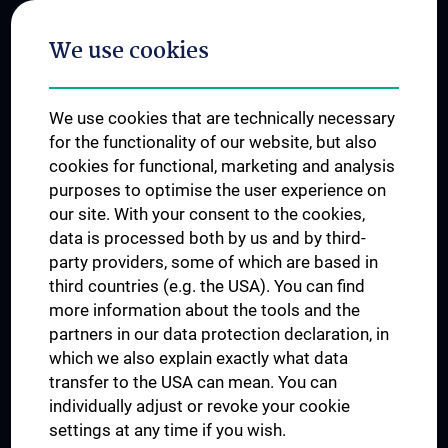
Postgraduate Trainings
We use cookies
Dual Career
Trusted Reseach - Research Security - Foreign Interference
We use cookies that are technically necessary
UNESCO Chair on Bioethics
for the functionality of our website, but also
MUVI
cookies for functional, marketing and analysis
purposes to optimise the user experience on
our site. With your consent to the cookies,
Connect with us
data is processed both by us and by third-
party providers, some of which are based in
third countries (e.g. the USA). You can find
more information about the tools and the
partners in our data protection declaration, in
which we also explain exactly what data
PRESSE
transfer to the USA can mean. You can
JOBS
individually adjust or revoke your cookie
MEDUNI SHOP
settings at any time if you wish.