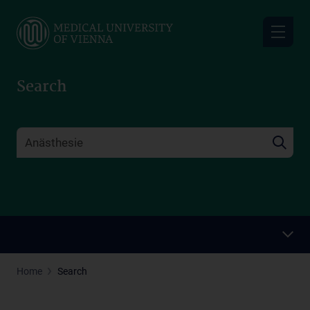
Skip
to
main
content
Search
Home
Search