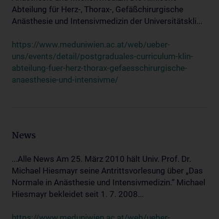
Abteilung für Herz-, Thorax-, Gefäßchirurgische
Anästhesie und Intensivmedizin der Universitätskli...
https://www.meduniwien.ac.at/web/ueber-
uns/events/detail/postgraduales-curriculum-klin-
abteilung-fuer-herz-thorax-gefaesschirurgische-
anaesthesie-und-intensivme/
News
...Alle News Am 25. März 2010 hält Univ. Prof. Dr.
Michael Hiesmayr seine Antrittsvorlesung über „Das
Normale in Anästhesie und Intensivmedizin.“ Michael
Hiesmayr bekleidet seit 1. 7. 2008...
https://www.meduniwien.ac.at/web/ueber-