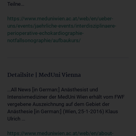
Teilne...
https://www.meduniwien.ac.at/web/en/ueber-
uns/events/jaehrliche-events/interdisziplinaere-
perioperative-echokardiographie-
notfallsonographie/aufbaukurs/
Detailsite | MedUni Vienna
...All News [in German:] Anästhesist und
Intensivmediziner der MedUni Wien erhält vom FWF
vergebene Auszeichnung auf dem Gebiet der
Anästhesie [in German:] (Wien, 25-1-2016) Klaus
Ulrich ...
https://www.meduniwien.ac.at/web/en/about-