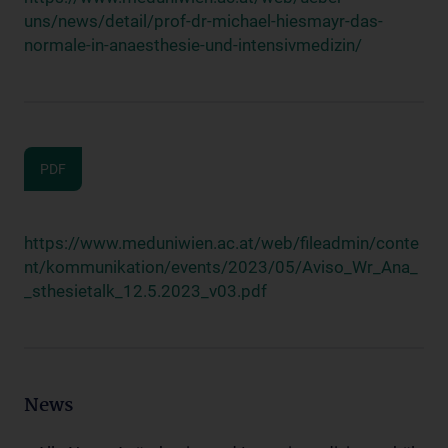
uns/news/detail/prof-dr-michael-hiesmayr-das-
normale-in-anaesthesie-und-intensivmedizin/
PDF
https://www.meduniwien.ac.at/web/fileadmin/conte
nt/kommunikation/events/2023/05/Aviso_Wr_Ana_
_sthesietalk_12.5.2023_v03.pdf
News