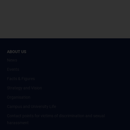
ABOUT US
News
Events
Facts & Figures
Strategy and Vision
Organisation
Campus and University Life
Contact points for victims of discrimination and sexual
harassment