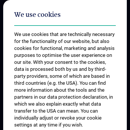
Postgraduate Trainings
We use cookies
Dual Career
Trusted Reseach - Research Security - Foreign Interference
We use cookies that are technically necessary
UNESCO Chair on Bioethics
for the functionality of our website, but also
MUVI
cookies for functional, marketing and analysis
purposes to optimise the user experience on
our site. With your consent to the cookies,
Connect with us
data is processed both by us and by third-
party providers, some of which are based in
third countries (e.g. the USA). You can find
more information about the tools and the
partners in our data protection declaration, in
which we also explain exactly what data
PRESSE
transfer to the USA can mean. You can
JOBS
individually adjust or revoke your cookie
MEDUNI SHOP
settings at any time if you wish.