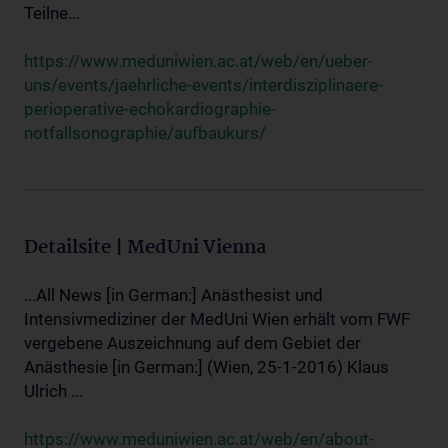
Teilne...
https://www.meduniwien.ac.at/web/en/ueber-
uns/events/jaehrliche-events/interdisziplinaere-
perioperative-echokardiographie-
notfallsonographie/aufbaukurs/
Detailsite | MedUni Vienna
...All News [in German:] Anästhesist und
Intensivmediziner der MedUni Wien erhält vom FWF
vergebene Auszeichnung auf dem Gebiet der
Anästhesie [in German:] (Wien, 25-1-2016) Klaus
Ulrich ...
https://www.meduniwien.ac.at/web/en/about-