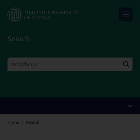
Skip
to
main
content
Search
Home
Search