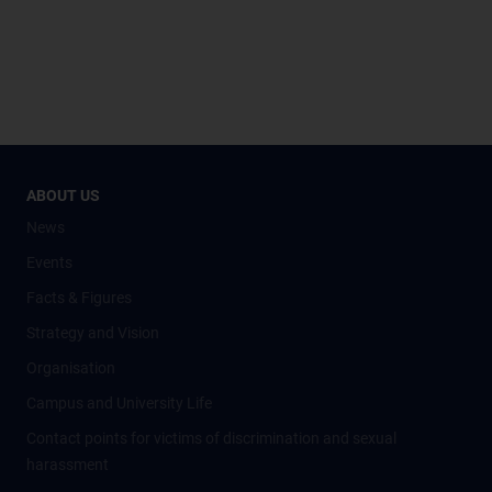
ABOUT US
News
Events
Facts & Figures
Strategy and Vision
Organisation
Campus and University Life
Contact points for victims of discrimination and sexual
harassment