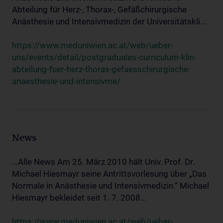
Abteilung für Herz-, Thorax-, Gefäßchirurgische
Anästhesie und Intensivmedizin der Universitätskli...
https://www.meduniwien.ac.at/web/ueber-
uns/events/detail/postgraduales-curriculum-klin-
abteilung-fuer-herz-thorax-gefaesschirurgische-
anaesthesie-und-intensivme/
News
...Alle News Am 25. März 2010 hält Univ. Prof. Dr.
Michael Hiesmayr seine Antrittsvorlesung über „Das
Normale in Anästhesie und Intensivmedizin.“ Michael
Hiesmayr bekleidet seit 1. 7. 2008...
https://www.meduniwien.ac.at/web/ueber-