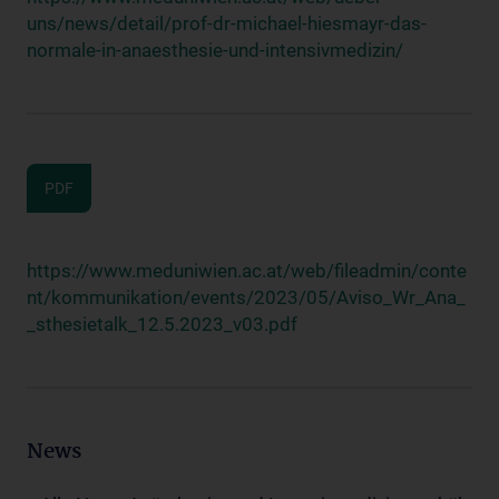
uns/news/detail/prof-dr-michael-hiesmayr-das-
normale-in-anaesthesie-und-intensivmedizin/
PDF
https://www.meduniwien.ac.at/web/fileadmin/conte
nt/kommunikation/events/2023/05/Aviso_Wr_Ana_
_sthesietalk_12.5.2023_v03.pdf
News