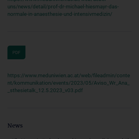
uns/news/detail/prof-dr-michael-hiesmayr-das-
normale-in-anaesthesie-und-intensivmedizin/
PDF
https://www.meduniwien.ac.at/web/fileadmin/conte
nt/kommunikation/events/2023/05/Aviso_Wr_Ana_
_sthesietalk_12.5.2023_v03.pdf
News