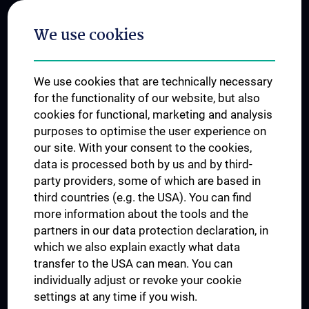
Postgraduate Trainings
We use cookies
Dual Career
Trusted Reseach - Research Security - Foreign Interference
We use cookies that are technically necessary
UNESCO Chair on Bioethics
for the functionality of our website, but also
MUVI
cookies for functional, marketing and analysis
purposes to optimise the user experience on
our site. With your consent to the cookies,
Connect with us
data is processed both by us and by third-
party providers, some of which are based in
third countries (e.g. the USA). You can find
more information about the tools and the
partners in our data protection declaration, in
which we also explain exactly what data
PRESSE
transfer to the USA can mean. You can
JOBS
individually adjust or revoke your cookie
MEDUNI SHOP
settings at any time if you wish.