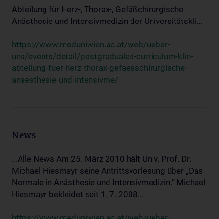
Abteilung für Herz-, Thorax-, Gefäßchirurgische
Anästhesie und Intensivmedizin der Universitätskli...
https://www.meduniwien.ac.at/web/ueber-
uns/events/detail/postgraduales-curriculum-klin-
abteilung-fuer-herz-thorax-gefaesschirurgische-
anaesthesie-und-intensivme/
News
...Alle News Am 25. März 2010 hält Univ. Prof. Dr.
Michael Hiesmayr seine Antrittsvorlesung über „Das
Normale in Anästhesie und Intensivmedizin.“ Michael
Hiesmayr bekleidet seit 1. 7. 2008...
https://www.meduniwien.ac.at/web/ueber-