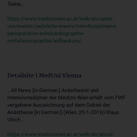
Teilne...
https://www.meduniwien.ac.at/web/en/ueber-
uns/events/jaehrliche-events/interdisziplinaere-
perioperative-echokardiographie-
notfallsonographie/aufbaukurs/
Detailsite | MedUni Vienna
...All News [in German:] Anästhesist und
Intensivmediziner der MedUni Wien erhält vom FWF
vergebene Auszeichnung auf dem Gebiet der
Anästhesie [in German:] (Wien, 25-1-2016) Klaus
Ulrich ...
https://www.meduniwien.ac.at/web/en/about-