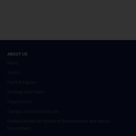
ABOUT US
News
Events
Facts & Figures
Strategy and Vision
Organisation
Campus and University Life
Contact points for victims of discrimination and sexual
harassment