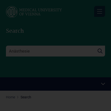
Skip
to
main
content
Search
Home
Search