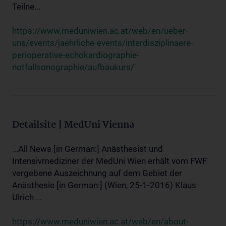
Teilne...
https://www.meduniwien.ac.at/web/en/ueber-
uns/events/jaehrliche-events/interdisziplinaere-
perioperative-echokardiographie-
notfallsonographie/aufbaukurs/
Detailsite | MedUni Vienna
...All News [in German:] Anästhesist und
Intensivmediziner der MedUni Wien erhält vom FWF
vergebene Auszeichnung auf dem Gebiet der
Anästhesie [in German:] (Wien, 25-1-2016) Klaus
Ulrich ...
https://www.meduniwien.ac.at/web/en/about-