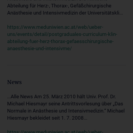
Abteilung für Herz-, Thorax-, Gefäßchirurgische
Anästhesie und Intensivmedizin der Universitätskli...
https://www.meduniwien.ac.at/web/ueber-
uns/events/detail/postgraduales-curriculum-klin-
abteilung-fuer-herz-thorax-gefaesschirurgische-
anaesthesie-und-intensivme/
News
...Alle News Am 25. März 2010 hält Univ. Prof. Dr.
Michael Hiesmayr seine Antrittsvorlesung über „Das
Normale in Anästhesie und Intensivmedizin.“ Michael
Hiesmayr bekleidet seit 1. 7. 2008...
https://www.meduniwien.ac.at/web/ueber-