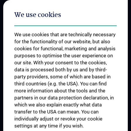
Postgraduate Trainings
We use cookies
Dual Career
Trusted Reseach - Research Security - Foreign Interference
We use cookies that are technically necessary
UNESCO Chair on Bioethics
for the functionality of our website, but also
MUVI
cookies for functional, marketing and analysis
purposes to optimise the user experience on
our site. With your consent to the cookies,
Connect with us
data is processed both by us and by third-
party providers, some of which are based in
third countries (e.g. the USA). You can find
more information about the tools and the
partners in our data protection declaration, in
which we also explain exactly what data
PRESSE
transfer to the USA can mean. You can
JOBS
individually adjust or revoke your cookie
MEDUNI SHOP
settings at any time if you wish.