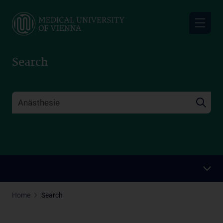
Skip
to
main
content
Search
Home
Search