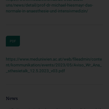
uns/news/detail/prof-dr-michael-hiesmayr-das-
normale-in-anaesthesie-und-intensivmedizin/
PDF
https://www.meduniwien.ac.at/web/fileadmin/conte
nt/kommunikation/events/2023/05/Aviso_Wr_Ana_
_sthesietalk_12.5.2023_v03.pdf
News