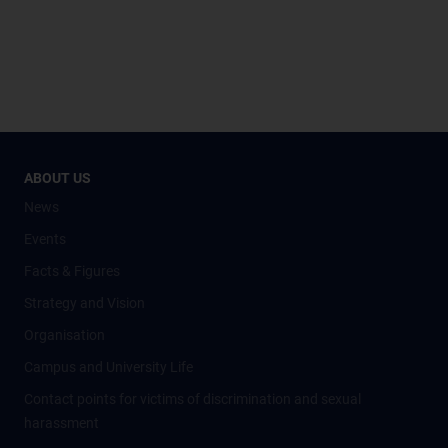
ABOUT US
News
Events
Facts & Figures
Strategy and Vision
Organisation
Campus and University Life
Contact points for victims of discrimination and sexual
harassment