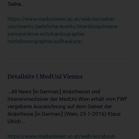
Teilne...
https://www.meduniwien.ac.at/web/en/ueber-
uns/events/jaehrliche-events/interdisziplinaere-
perioperative-echokardiographie-
notfallsonographie/aufbaukurs/
Detailsite | MedUni Vienna
...All News [in German:] Anästhesist und
Intensivmediziner der MedUni Wien erhält vom FWF
vergebene Auszeichnung auf dem Gebiet der
Anästhesie [in German:] (Wien, 25-1-2016) Klaus
Ulrich ...
https://www.meduniwien.ac.at/web/en/about-