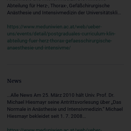
Abteilung für Herz-, Thorax-, Gefäßchirurgische
Anästhesie und Intensivmedizin der Universitätskli...
https://www.meduniwien.ac.at/web/ueber-
uns/events/detail/postgraduales-curriculum-klin-
abteilung-fuer-herz-thorax-gefaesschirurgische-
anaesthesie-und-intensivme/
News
...Alle News Am 25. März 2010 hält Univ. Prof. Dr.
Michael Hiesmayr seine Antrittsvorlesung über „Das
Normale in Anästhesie und Intensivmedizin.“ Michael
Hiesmayr bekleidet seit 1. 7. 2008...
https://www.meduniwien.ac.at/web/ueber-