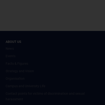
ABOUT US
News
Events
Facts & Figures
Strategy and Vision
Organisation
Campus and University Life
Contact points for victims of discrimination and sexual
harassment