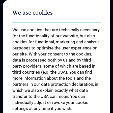
Postgraduate Trainings
We use cookies
Dual Career
Trusted Reseach - Research Security - Foreign Interference
We use cookies that are technically necessary
UNESCO Chair on Bioethics
for the functionality of our website, but also
MUVI
cookies for functional, marketing and analysis
purposes to optimise the user experience on
our site. With your consent to the cookies,
Connect with us
data is processed both by us and by third-
party providers, some of which are based in
third countries (e.g. the USA). You can find
more information about the tools and the
partners in our data protection declaration, in
which we also explain exactly what data
PRESSE
transfer to the USA can mean. You can
JOBS
individually adjust or revoke your cookie
MEDUNI SHOP
settings at any time if you wish.