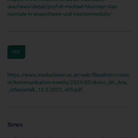
uns/news/detail/prof-dr-michael-hiesmayr-das-
normale-in-anaesthesie-und-intensivmedizin/
PDF
https://www.meduniwien.ac.at/web/fileadmin/conte
nt/kommunikation/events/2023/05/Aviso_Wr_Ana_
_sthesietalk_12.5.2023_v03.pdf
News