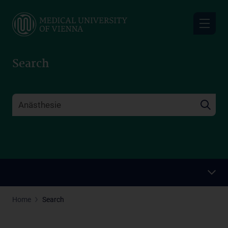
Skip
to
main
content
Search
Home
Search