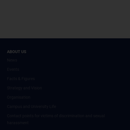
ABOUT US
News
Events
Facts & Figures
Strategy and Vision
Organisation
Campus and University Life
Contact points for victims of discrimination and sexual
harassment