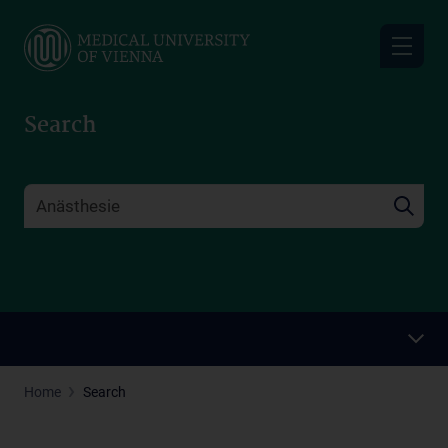
Skip
to
main
content
Search
Home
Search