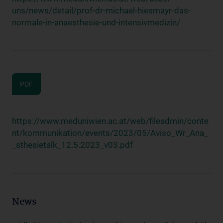
uns/news/detail/prof-dr-michael-hiesmayr-das-
normale-in-anaesthesie-und-intensivmedizin/
PDF
https://www.meduniwien.ac.at/web/fileadmin/conte
nt/kommunikation/events/2023/05/Aviso_Wr_Ana_
_sthesietalk_12.5.2023_v03.pdf
News