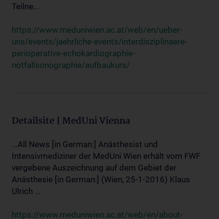
Teilne...
https://www.meduniwien.ac.at/web/en/ueber-
uns/events/jaehrliche-events/interdisziplinaere-
perioperative-echokardiographie-
notfallsonographie/aufbaukurs/
Detailsite | MedUni Vienna
...All News [in German:] Anästhesist und
Intensivmediziner der MedUni Wien erhält vom FWF
vergebene Auszeichnung auf dem Gebiet der
Anästhesie [in German:] (Wien, 25-1-2016) Klaus
Ulrich ...
https://www.meduniwien.ac.at/web/en/about-