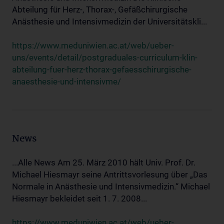
Abteilung für Herz-, Thorax-, Gefäßchirurgische
Anästhesie und Intensivmedizin der Universitätskli...
https://www.meduniwien.ac.at/web/ueber-
uns/events/detail/postgraduales-curriculum-klin-
abteilung-fuer-herz-thorax-gefaesschirurgische-
anaesthesie-und-intensivme/
News
...Alle News Am 25. März 2010 hält Univ. Prof. Dr.
Michael Hiesmayr seine Antrittsvorlesung über „Das
Normale in Anästhesie und Intensivmedizin.“ Michael
Hiesmayr bekleidet seit 1. 7. 2008...
https://www.meduniwien.ac.at/web/ueber-