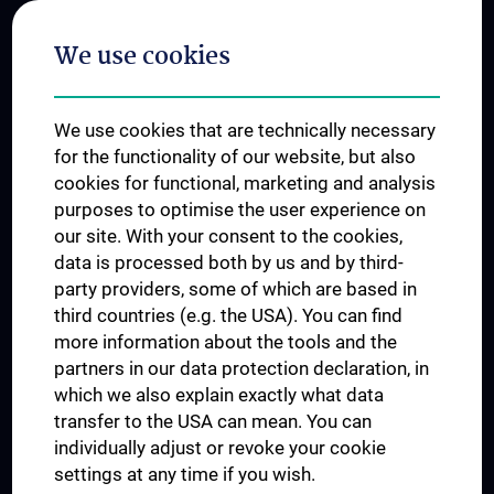
Postgraduate Trainings
We use cookies
Dual Career
Trusted Reseach - Research Security - Foreign Interference
We use cookies that are technically necessary
UNESCO Chair on Bioethics
for the functionality of our website, but also
MUVI
cookies for functional, marketing and analysis
purposes to optimise the user experience on
our site. With your consent to the cookies,
Connect with us
data is processed both by us and by third-
party providers, some of which are based in
third countries (e.g. the USA). You can find
more information about the tools and the
partners in our data protection declaration, in
which we also explain exactly what data
PRESSE
transfer to the USA can mean. You can
JOBS
individually adjust or revoke your cookie
MEDUNI SHOP
settings at any time if you wish.