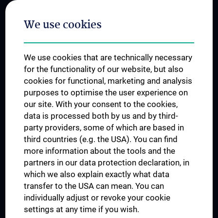
Postgraduate Trainings
We use cookies
Dual Career
Trusted Reseach - Research Security - Foreign Interference
We use cookies that are technically necessary
UNESCO Chair on Bioethics
for the functionality of our website, but also
MUVI
cookies for functional, marketing and analysis
purposes to optimise the user experience on
our site. With your consent to the cookies,
Connect with us
data is processed both by us and by third-
party providers, some of which are based in
third countries (e.g. the USA). You can find
more information about the tools and the
partners in our data protection declaration, in
which we also explain exactly what data
PRESSE
transfer to the USA can mean. You can
JOBS
individually adjust or revoke your cookie
MEDUNI SHOP
settings at any time if you wish.