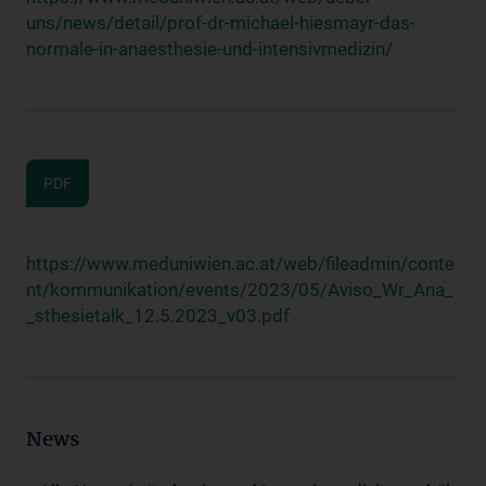
uns/news/detail/prof-dr-michael-hiesmayr-das-
normale-in-anaesthesie-und-intensivmedizin/
PDF
https://www.meduniwien.ac.at/web/fileadmin/conte
nt/kommunikation/events/2023/05/Aviso_Wr_Ana_
_sthesietalk_12.5.2023_v03.pdf
News