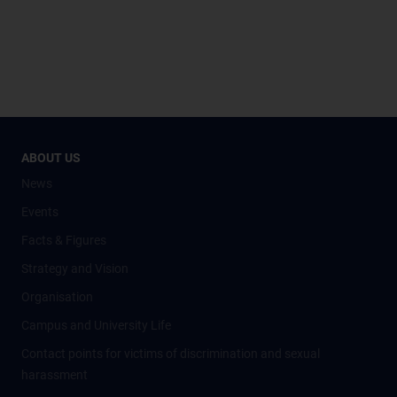
ABOUT US
News
Events
Facts & Figures
Strategy and Vision
Organisation
Campus and University Life
Contact points for victims of discrimination and sexual
harassment