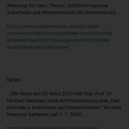
Abteilung für Herz-, Thorax-, Gefäßchirurgische
Anästhesie und Intensivmedizin der Universitätskli...
https://www.meduniwien.ac.at/web/ueber-
uns/events/detail/postgraduales-curriculum-klin-
abteilung-fuer-herz-thorax-gefaesschirurgische-
anaesthesie-und-intensivme/
News
...Alle News Am 25. März 2010 hält Univ. Prof. Dr.
Michael Hiesmayr seine Antrittsvorlesung über „Das
Normale in Anästhesie und Intensivmedizin.“ Michael
Hiesmayr bekleidet seit 1. 7. 2008...
https://www.meduniwien.ac.at/web/ueber-