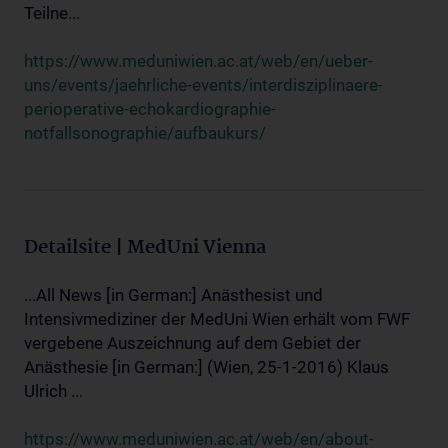
Teilne...
https://www.meduniwien.ac.at/web/en/ueber-
uns/events/jaehrliche-events/interdisziplinaere-
perioperative-echokardiographie-
notfallsonographie/aufbaukurs/
Detailsite | MedUni Vienna
...All News [in German:] Anästhesist und
Intensivmediziner der MedUni Wien erhält vom FWF
vergebene Auszeichnung auf dem Gebiet der
Anästhesie [in German:] (Wien, 25-1-2016) Klaus
Ulrich ...
https://www.meduniwien.ac.at/web/en/about-