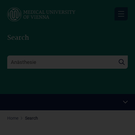
Skip
to
main
content
Search
Home
Search