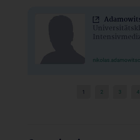
Adamowits
Universitätsk
Intensivmedi
nikolas.adamowits
1
2
3
4