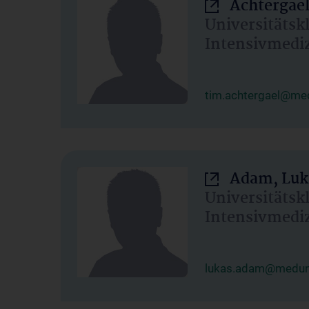
Achtergael
Universitätsk
Intensivmedi
tim.achtergael@med
Adam, Luk
Universitätsk
Intensivmedi
lukas.adam@meduni