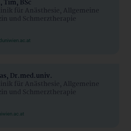
, Tim, BSc
linik für Anästhesie, Allgemeine
zin und Schmerztherapie
uniwien.ac.at
as, Dr.med.univ.
linik für Anästhesie, Allgemeine
zin und Schmerztherapie
wien.ac.at