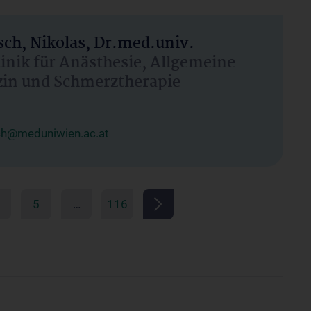
ch, Nikolas, Dr.med.univ.
linik für Anästhesie, Allgemeine
zin und Schmerztherapie
ch@meduniwien.ac.at
5
…
116