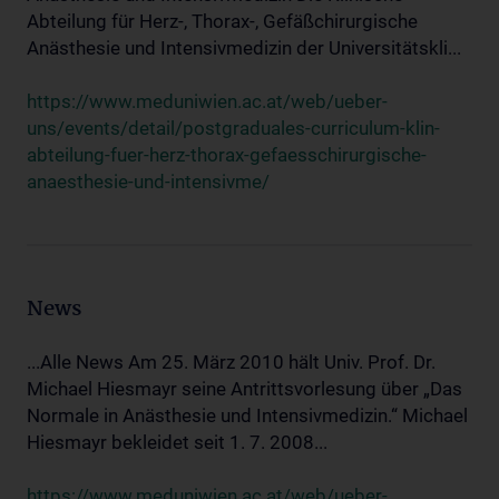
Abteilung für Herz-, Thorax-, Gefäßchirurgische
Anästhesie und Intensivmedizin der Universitätskli...
https://www.meduniwien.ac.at/web/ueber-
uns/events/detail/postgraduales-curriculum-klin-
abteilung-fuer-herz-thorax-gefaesschirurgische-
anaesthesie-und-intensivme/
News
...Alle News Am 25. März 2010 hält Univ. Prof. Dr.
Michael Hiesmayr seine Antrittsvorlesung über „Das
Normale in Anästhesie und Intensivmedizin.“ Michael
Hiesmayr bekleidet seit 1. 7. 2008...
https://www.meduniwien.ac.at/web/ueber-