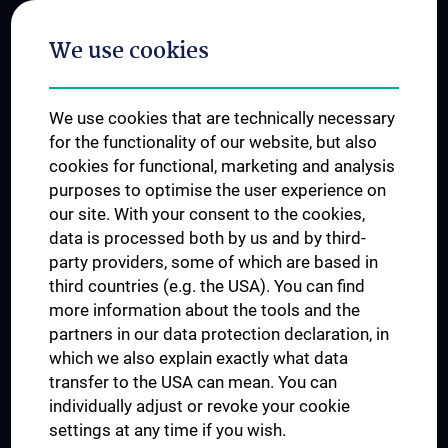
Postgraduate Trainings
We use cookies
Dual Career
Trusted Reseach - Research Security - Foreign Interference
We use cookies that are technically necessary
UNESCO Chair on Bioethics
for the functionality of our website, but also
MUVI
cookies for functional, marketing and analysis
purposes to optimise the user experience on
our site. With your consent to the cookies,
Connect with us
data is processed both by us and by third-
party providers, some of which are based in
third countries (e.g. the USA). You can find
more information about the tools and the
partners in our data protection declaration, in
which we also explain exactly what data
PRESSE
transfer to the USA can mean. You can
JOBS
individually adjust or revoke your cookie
MEDUNI SHOP
settings at any time if you wish.