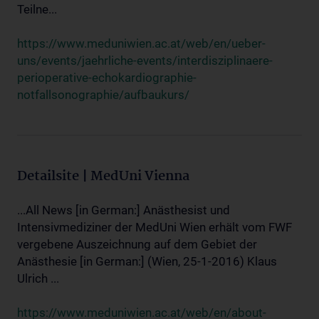
Teilne...
https://www.meduniwien.ac.at/web/en/ueber-
uns/events/jaehrliche-events/interdisziplinaere-
perioperative-echokardiographie-
notfallsonographie/aufbaukurs/
Detailsite | MedUni Vienna
...All News [in German:] Anästhesist und
Intensivmediziner der MedUni Wien erhält vom FWF
vergebene Auszeichnung auf dem Gebiet der
Anästhesie [in German:] (Wien, 25-1-2016) Klaus
Ulrich ...
https://www.meduniwien.ac.at/web/en/about-