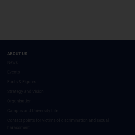
ABOUT US
News
Events
Facts & Figures
Strategy and Vision
Organisation
Campus and University Life
Contact points for victims of discrimination and sexual
harassment