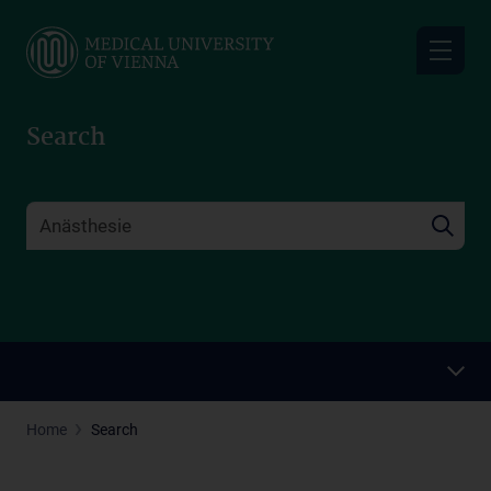
Skip
to
main
content
Search
Home
Search