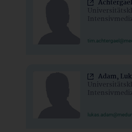
Achtergael
Universitätsk
Intensivmedi
tim.achtergael@med
Adam, Luk
Universitätsk
Intensivmedi
lukas.adam@meduni