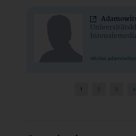
Adamowits
Universitätsk
Intensivmedi
nikolas.adamowits
1
2
3
4