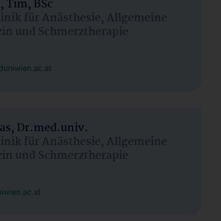
, Tim, BSc
linik für Anästhesie, Allgemeine
zin und Schmerztherapie
uniwien.ac.at
as, Dr.med.univ.
linik für Anästhesie, Allgemeine
zin und Schmerztherapie
wien.ac.at