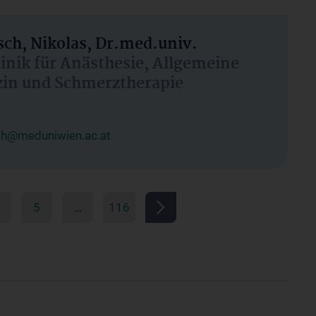
ch, Nikolas, Dr.med.univ.
linik für Anästhesie, Allgemeine
zin und Schmerztherapie
ch@meduniwien.ac.at
5
…
116