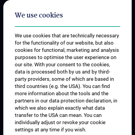
Postgraduate Trainings
We use cookies
Dual Career
Trusted Reseach - Research Security - Foreign Interference
We use cookies that are technically necessary
UNESCO Chair on Bioethics
for the functionality of our website, but also
MUVI
cookies for functional, marketing and analysis
purposes to optimise the user experience on
our site. With your consent to the cookies,
Connect with us
data is processed both by us and by third-
party providers, some of which are based in
third countries (e.g. the USA). You can find
more information about the tools and the
partners in our data protection declaration, in
which we also explain exactly what data
PRESSE
transfer to the USA can mean. You can
JOBS
individually adjust or revoke your cookie
MEDUNI SHOP
settings at any time if you wish.