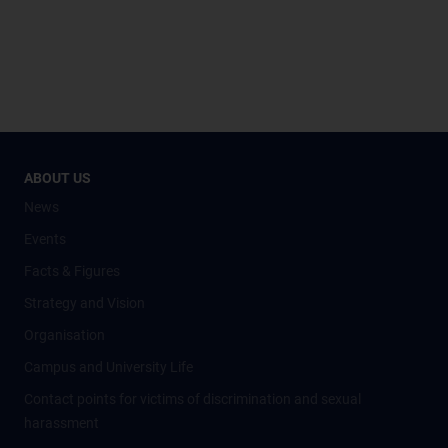
ABOUT US
News
Events
Facts & Figures
Strategy and Vision
Organisation
Campus and University Life
Contact points for victims of discrimination and sexual
harassment