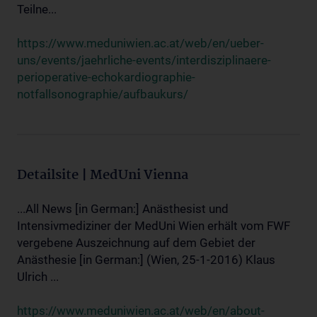
Teilne...
https://www.meduniwien.ac.at/web/en/ueber-
uns/events/jaehrliche-events/interdisziplinaere-
perioperative-echokardiographie-
notfallsonographie/aufbaukurs/
Detailsite | MedUni Vienna
...All News [in German:] Anästhesist und
Intensivmediziner der MedUni Wien erhält vom FWF
vergebene Auszeichnung auf dem Gebiet der
Anästhesie [in German:] (Wien, 25-1-2016) Klaus
Ulrich ...
https://www.meduniwien.ac.at/web/en/about-