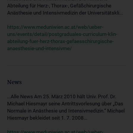
Abteilung für Herz-, Thorax-, Gefäßchirurgische
Anästhesie und Intensivmedizin der Universitätskli...
https://www.meduniwien.ac.at/web/ueber-
uns/events/detail/postgraduales-curriculum-klin-
abteilung-fuer-herz-thorax-gefaesschirurgische-
anaesthesie-und-intensivme/
News
...Alle News Am 25. März 2010 hält Univ. Prof. Dr.
Michael Hiesmayr seine Antrittsvorlesung über „Das
Normale in Anästhesie und Intensivmedizin.“ Michael
Hiesmayr bekleidet seit 1. 7. 2008...
https://www.meduniwien.ac.at/web/ueber-