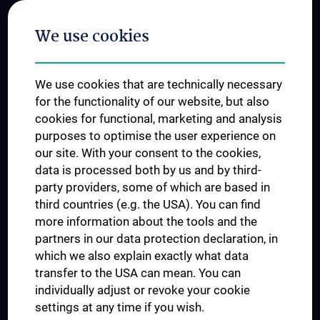
Postgraduate Trainings
We use cookies
Dual Career
Trusted Reseach - Research Security - Foreign Interference
We use cookies that are technically necessary
UNESCO Chair on Bioethics
for the functionality of our website, but also
MUVI
cookies for functional, marketing and analysis
purposes to optimise the user experience on
our site. With your consent to the cookies,
Connect with us
data is processed both by us and by third-
party providers, some of which are based in
third countries (e.g. the USA). You can find
more information about the tools and the
partners in our data protection declaration, in
which we also explain exactly what data
PRESSE
transfer to the USA can mean. You can
JOBS
individually adjust or revoke your cookie
MEDUNI SHOP
settings at any time if you wish.