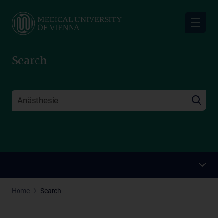
Skip
to
main
content
Search
Home
Search