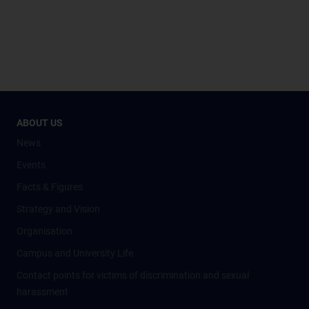
ABOUT US
News
Events
Facts & Figures
Strategy and Vision
Organisation
Campus and University Life
Contact points for victims of discrimination and sexual
harassment