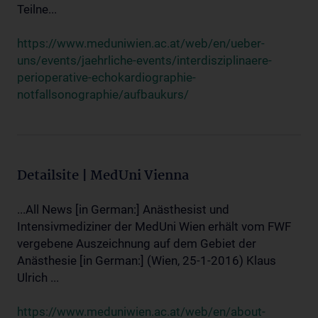
Teilne...
https://www.meduniwien.ac.at/web/en/ueber-
uns/events/jaehrliche-events/interdisziplinaere-
perioperative-echokardiographie-
notfallsonographie/aufbaukurs/
Detailsite | MedUni Vienna
...All News [in German:] Anästhesist und
Intensivmediziner der MedUni Wien erhält vom FWF
vergebene Auszeichnung auf dem Gebiet der
Anästhesie [in German:] (Wien, 25-1-2016) Klaus
Ulrich ...
https://www.meduniwien.ac.at/web/en/about-