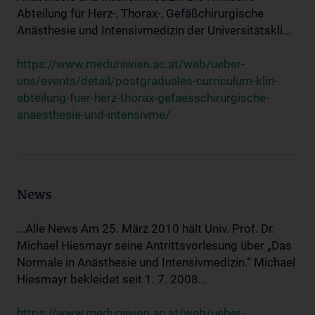
Abteilung für Herz-, Thorax-, Gefäßchirurgische
Anästhesie und Intensivmedizin der Universitätskli...
https://www.meduniwien.ac.at/web/ueber-
uns/events/detail/postgraduales-curriculum-klin-
abteilung-fuer-herz-thorax-gefaesschirurgische-
anaesthesie-und-intensivme/
News
...Alle News Am 25. März 2010 hält Univ. Prof. Dr.
Michael Hiesmayr seine Antrittsvorlesung über „Das
Normale in Anästhesie und Intensivmedizin.“ Michael
Hiesmayr bekleidet seit 1. 7. 2008...
https://www.meduniwien.ac.at/web/ueber-