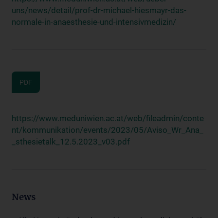
uns/news/detail/prof-dr-michael-hiesmayr-das-
normale-in-anaesthesie-und-intensivmedizin/
PDF
https://www.meduniwien.ac.at/web/fileadmin/conte
nt/kommunikation/events/2023/05/Aviso_Wr_Ana_
_sthesietalk_12.5.2023_v03.pdf
News