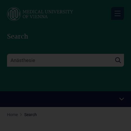
Skip
to
main
content
Search
Home
Search