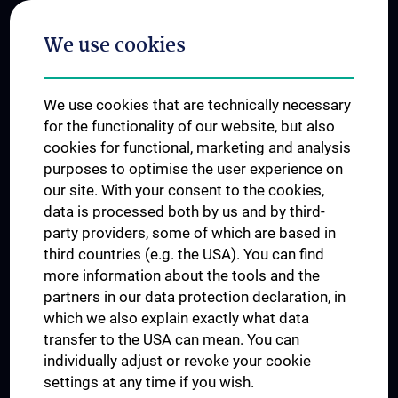
Postgraduate Trainings
We use cookies
Dual Career
Trusted Reseach - Research Security - Foreign Interference
We use cookies that are technically necessary
UNESCO Chair on Bioethics
for the functionality of our website, but also
MUVI
cookies for functional, marketing and analysis
purposes to optimise the user experience on
our site. With your consent to the cookies,
Connect with us
data is processed both by us and by third-
party providers, some of which are based in
third countries (e.g. the USA). You can find
more information about the tools and the
partners in our data protection declaration, in
which we also explain exactly what data
PRESSE
transfer to the USA can mean. You can
JOBS
individually adjust or revoke your cookie
MEDUNI SHOP
settings at any time if you wish.