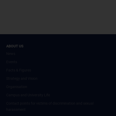
ABOUT US
News
Events
Facts & Figures
Strategy and Vision
Organisation
Campus and University Life
Contact points for victims of discrimination and sexual
harassment