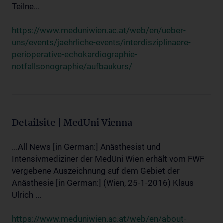
Teilne...
https://www.meduniwien.ac.at/web/en/ueber-
uns/events/jaehrliche-events/interdisziplinaere-
perioperative-echokardiographie-
notfallsonographie/aufbaukurs/
Detailsite | MedUni Vienna
...All News [in German:] Anästhesist und
Intensivmediziner der MedUni Wien erhält vom FWF
vergebene Auszeichnung auf dem Gebiet der
Anästhesie [in German:] (Wien, 25-1-2016) Klaus
Ulrich ...
https://www.meduniwien.ac.at/web/en/about-