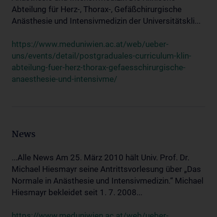
Abteilung für Herz-, Thorax-, Gefäßchirurgische
Anästhesie und Intensivmedizin der Universitätskli...
https://www.meduniwien.ac.at/web/ueber-
uns/events/detail/postgraduales-curriculum-klin-
abteilung-fuer-herz-thorax-gefaesschirurgische-
anaesthesie-und-intensivme/
News
...Alle News Am 25. März 2010 hält Univ. Prof. Dr.
Michael Hiesmayr seine Antrittsvorlesung über „Das
Normale in Anästhesie und Intensivmedizin.“ Michael
Hiesmayr bekleidet seit 1. 7. 2008...
https://www.meduniwien.ac.at/web/ueber-