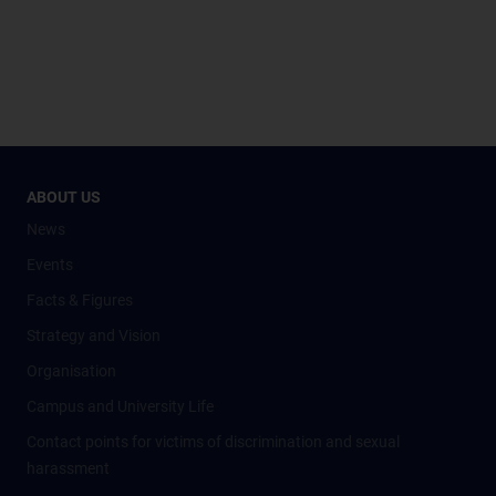
ABOUT US
News
Events
Facts & Figures
Strategy and Vision
Organisation
Campus and University Life
Contact points for victims of discrimination and sexual
harassment