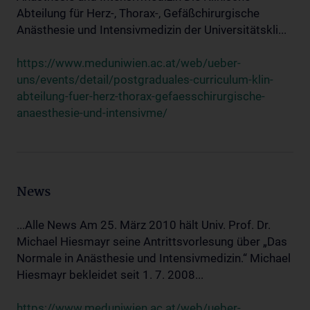
Abteilung für Herz-, Thorax-, Gefäßchirurgische
Anästhesie und Intensivmedizin der Universitätskli...
https://www.meduniwien.ac.at/web/ueber-
uns/events/detail/postgraduales-curriculum-klin-
abteilung-fuer-herz-thorax-gefaesschirurgische-
anaesthesie-und-intensivme/
News
...Alle News Am 25. März 2010 hält Univ. Prof. Dr.
Michael Hiesmayr seine Antrittsvorlesung über „Das
Normale in Anästhesie und Intensivmedizin.“ Michael
Hiesmayr bekleidet seit 1. 7. 2008...
https://www.meduniwien.ac.at/web/ueber-