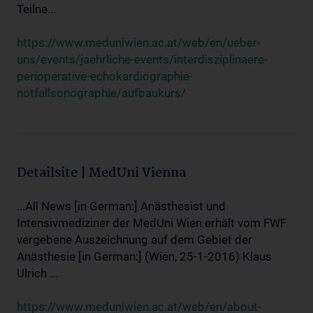
Teilne...
https://www.meduniwien.ac.at/web/en/ueber-
uns/events/jaehrliche-events/interdisziplinaere-
perioperative-echokardiographie-
notfallsonographie/aufbaukurs/
Detailsite | MedUni Vienna
...All News [in German:] Anästhesist und
Intensivmediziner der MedUni Wien erhält vom FWF
vergebene Auszeichnung auf dem Gebiet der
Anästhesie [in German:] (Wien, 25-1-2016) Klaus
Ulrich ...
https://www.meduniwien.ac.at/web/en/about-