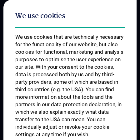
Postgraduate Trainings
We use cookies
Dual Career
Trusted Reseach - Research Security - Foreign Interference
We use cookies that are technically necessary
UNESCO Chair on Bioethics
for the functionality of our website, but also
MUVI
cookies for functional, marketing and analysis
purposes to optimise the user experience on
our site. With your consent to the cookies,
Connect with us
data is processed both by us and by third-
party providers, some of which are based in
third countries (e.g. the USA). You can find
more information about the tools and the
partners in our data protection declaration, in
which we also explain exactly what data
PRESSE
transfer to the USA can mean. You can
JOBS
individually adjust or revoke your cookie
MEDUNI SHOP
settings at any time if you wish.