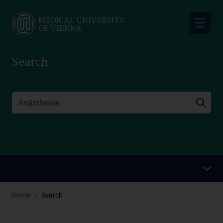
Skip
to
main
content
Search
Home
Search