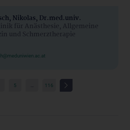
ch, Nikolas, Dr.med.univ.
linik für Anästhesie, Allgemeine
zin und Schmerztherapie
ch@meduniwien.ac.at
5
…
116