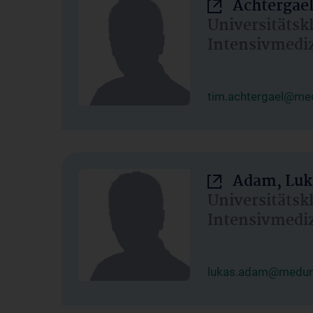
Achtergael
Universitätsk
Intensivmedi
tim.achtergael@med
Adam, Luk
Universitätsk
Intensivmedi
lukas.adam@meduni