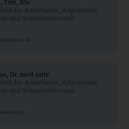
, Tim, BSc
linik für Anästhesie, Allgemeine
zin und Schmerztherapie
uniwien.ac.at
as, Dr.med.univ.
linik für Anästhesie, Allgemeine
zin und Schmerztherapie
wien.ac.at