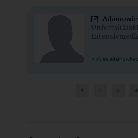
Adamowits
Universitätsk
Intensivmedi
nikolas.adamowits
1
2
3
4