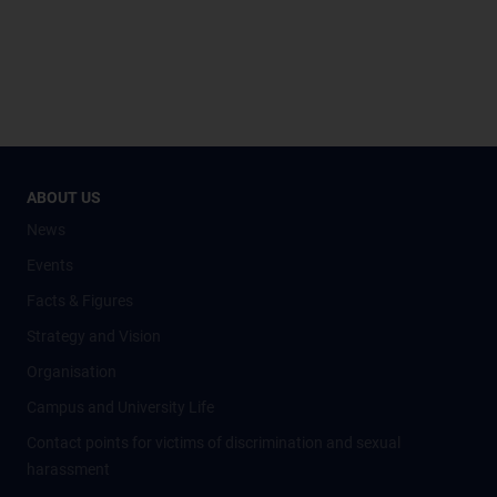
ABOUT US
News
Events
Facts & Figures
Strategy and Vision
Organisation
Campus and University Life
Contact points for victims of discrimination and sexual
harassment