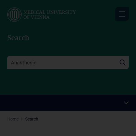
Skip
to
main
content
Search
Home
Search