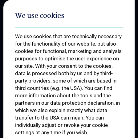
Postgraduate Trainings
We use cookies
Dual Career
Trusted Reseach - Research Security - Foreign Interference
We use cookies that are technically necessary
UNESCO Chair on Bioethics
for the functionality of our website, but also
MUVI
cookies for functional, marketing and analysis
purposes to optimise the user experience on
our site. With your consent to the cookies,
Connect with us
data is processed both by us and by third-
party providers, some of which are based in
third countries (e.g. the USA). You can find
more information about the tools and the
partners in our data protection declaration, in
which we also explain exactly what data
PRESSE
transfer to the USA can mean. You can
JOBS
individually adjust or revoke your cookie
MEDUNI SHOP
settings at any time if you wish.