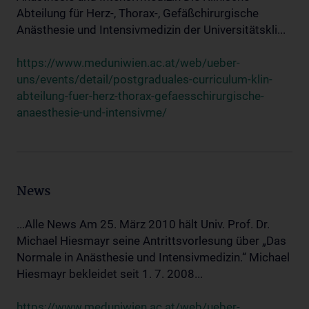
Abteilung für Herz-, Thorax-, Gefäßchirurgische
Anästhesie und Intensivmedizin der Universitätskli...
https://www.meduniwien.ac.at/web/ueber-
uns/events/detail/postgraduales-curriculum-klin-
abteilung-fuer-herz-thorax-gefaesschirurgische-
anaesthesie-und-intensivme/
News
...Alle News Am 25. März 2010 hält Univ. Prof. Dr.
Michael Hiesmayr seine Antrittsvorlesung über „Das
Normale in Anästhesie und Intensivmedizin.“ Michael
Hiesmayr bekleidet seit 1. 7. 2008...
https://www.meduniwien.ac.at/web/ueber-