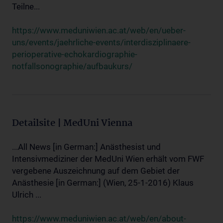
Teilne...
https://www.meduniwien.ac.at/web/en/ueber-
uns/events/jaehrliche-events/interdisziplinaere-
perioperative-echokardiographie-
notfallsonographie/aufbaukurs/
Detailsite | MedUni Vienna
...All News [in German:] Anästhesist und
Intensivmediziner der MedUni Wien erhält vom FWF
vergebene Auszeichnung auf dem Gebiet der
Anästhesie [in German:] (Wien, 25-1-2016) Klaus
Ulrich ...
https://www.meduniwien.ac.at/web/en/about-