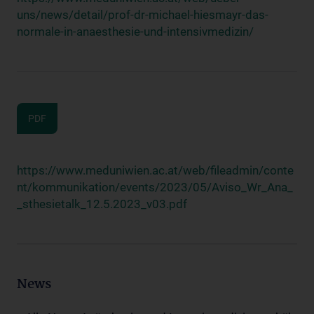
uns/news/detail/prof-dr-michael-hiesmayr-das-
normale-in-anaesthesie-und-intensivmedizin/
PDF
https://www.meduniwien.ac.at/web/fileadmin/conte
nt/kommunikation/events/2023/05/Aviso_Wr_Ana_
_sthesietalk_12.5.2023_v03.pdf
News