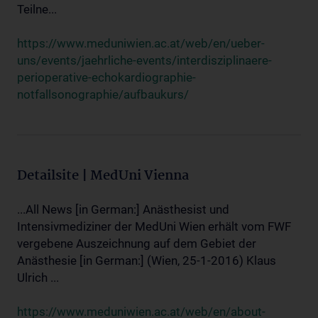
Teilne...
https://www.meduniwien.ac.at/web/en/ueber-
uns/events/jaehrliche-events/interdisziplinaere-
perioperative-echokardiographie-
notfallsonographie/aufbaukurs/
Detailsite | MedUni Vienna
...All News [in German:] Anästhesist und
Intensivmediziner der MedUni Wien erhält vom FWF
vergebene Auszeichnung auf dem Gebiet der
Anästhesie [in German:] (Wien, 25-1-2016) Klaus
Ulrich ...
https://www.meduniwien.ac.at/web/en/about-