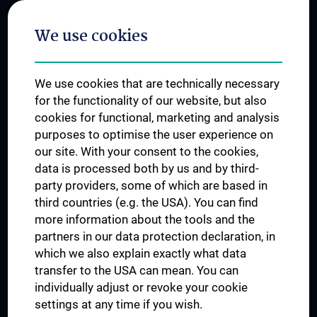
Postgraduate Trainings
We use cookies
Dual Career
Trusted Reseach - Research Security - Foreign Interference
We use cookies that are technically necessary
UNESCO Chair on Bioethics
for the functionality of our website, but also
MUVI
cookies for functional, marketing and analysis
purposes to optimise the user experience on
our site. With your consent to the cookies,
Connect with us
data is processed both by us and by third-
party providers, some of which are based in
third countries (e.g. the USA). You can find
more information about the tools and the
partners in our data protection declaration, in
which we also explain exactly what data
PRESSE
transfer to the USA can mean. You can
JOBS
individually adjust or revoke your cookie
MEDUNI SHOP
settings at any time if you wish.