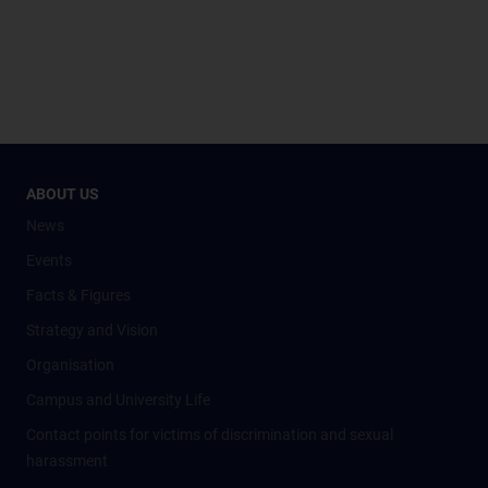
ABOUT US
News
Events
Facts & Figures
Strategy and Vision
Organisation
Campus and University Life
Contact points for victims of discrimination and sexual
harassment