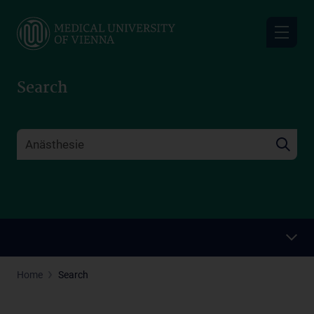
Skip
to
main
content
Search
Home
Search