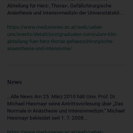
Abteilung für Herz-, Thorax-, Gefäßchirurgische
Anästhesie und Intensivmedizin der Universitätskli...
https://www.meduniwien.ac.at/web/ueber-
uns/events/detail/postgraduales-curriculum-klin-
abteilung-fuer-herz-thorax-gefaesschirurgische-
anaesthesie-und-intensivme/
News
...Alle News Am 25. März 2010 hält Univ. Prof. Dr.
Michael Hiesmayr seine Antrittsvorlesung über „Das
Normale in Anästhesie und Intensivmedizin.“ Michael
Hiesmayr bekleidet seit 1. 7. 2008...
https://www.meduniwien.ac.at/web/ueber-