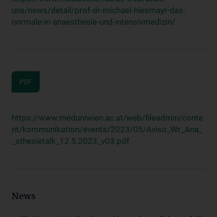
uns/news/detail/prof-dr-michael-hiesmayr-das-
normale-in-anaesthesie-und-intensivmedizin/
PDF
https://www.meduniwien.ac.at/web/fileadmin/conte
nt/kommunikation/events/2023/05/Aviso_Wr_Ana_
_sthesietalk_12.5.2023_v03.pdf
News