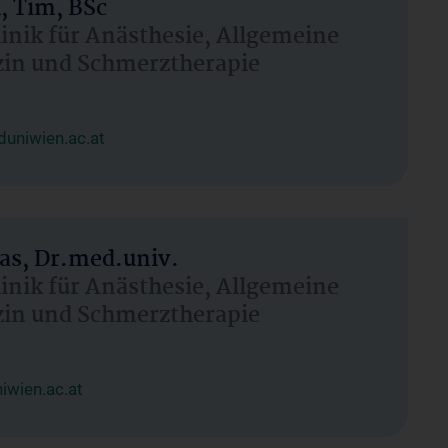
, Tim, BSc
linik für Anästhesie, Allgemeine
zin und Schmerztherapie
uniwien.ac.at
as, Dr.med.univ.
linik für Anästhesie, Allgemeine
zin und Schmerztherapie
wien.ac.at