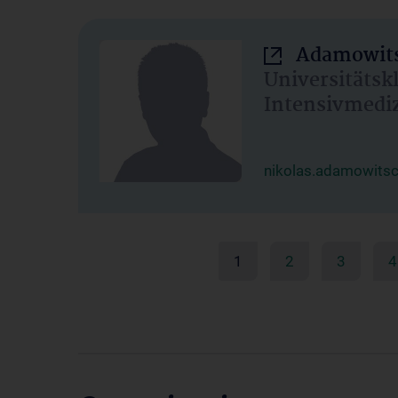
Adamowits
Universitätsk
Intensivmedi
nikolas.adamowits
1
2
3
4