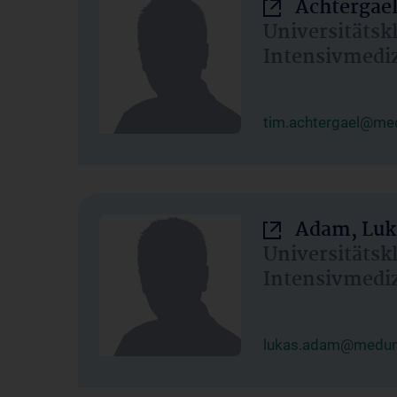
Achtergael
Universitätsk
Intensivmedi
tim.achtergael@med
Adam, Luk
Universitätsk
Intensivmedi
lukas.adam@meduni