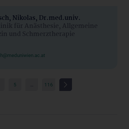
ch, Nikolas, Dr.med.univ.
linik für Anästhesie, Allgemeine
zin und Schmerztherapie
ch@meduniwien.ac.at
5
…
116