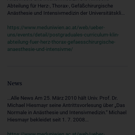
Abteilung für Herz-, Thorax-, Gefäßchirurgische
Anästhesie und Intensivmedizin der Universitätskli...
https://www.meduniwien.ac.at/web/ueber-
uns/events/detail/postgraduales-curriculum-klin-
abteilung-fuer-herz-thorax-gefaesschirurgische-
anaesthesie-und-intensivme/
News
...Alle News Am 25. März 2010 hält Univ. Prof. Dr.
Michael Hiesmayr seine Antrittsvorlesung über „Das
Normale in Anästhesie und Intensivmedizin.“ Michael
Hiesmayr bekleidet seit 1. 7. 2008...
https://www.meduniwien.ac.at/web/ueber-