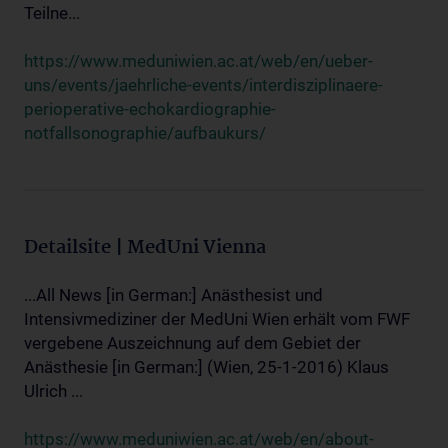
Teilne...
https://www.meduniwien.ac.at/web/en/ueber-
uns/events/jaehrliche-events/interdisziplinaere-
perioperative-echokardiographie-
notfallsonographie/aufbaukurs/
Detailsite | MedUni Vienna
...All News [in German:] Anästhesist und
Intensivmediziner der MedUni Wien erhält vom FWF
vergebene Auszeichnung auf dem Gebiet der
Anästhesie [in German:] (Wien, 25-1-2016) Klaus
Ulrich ...
https://www.meduniwien.ac.at/web/en/about-