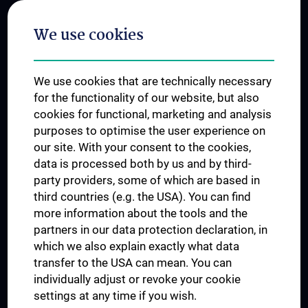
Postgraduate Trainings
We use cookies
Dual Career
Trusted Reseach - Research Security - Foreign Interference
We use cookies that are technically necessary
UNESCO Chair on Bioethics
for the functionality of our website, but also
MUVI
cookies for functional, marketing and analysis
purposes to optimise the user experience on
our site. With your consent to the cookies,
Connect with us
data is processed both by us and by third-
party providers, some of which are based in
third countries (e.g. the USA). You can find
more information about the tools and the
partners in our data protection declaration, in
which we also explain exactly what data
PRESSE
transfer to the USA can mean. You can
JOBS
individually adjust or revoke your cookie
MEDUNI SHOP
settings at any time if you wish.