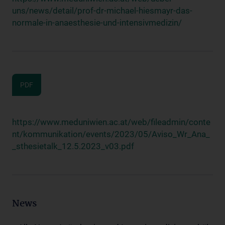
uns/news/detail/prof-dr-michael-hiesmayr-das-
normale-in-anaesthesie-und-intensivmedizin/
PDF
https://www.meduniwien.ac.at/web/fileadmin/conte
nt/kommunikation/events/2023/05/Aviso_Wr_Ana_
_sthesietalk_12.5.2023_v03.pdf
News