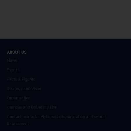
ABOUT US
News
Events
Facts & Figures
Strategy and Vision
Organisation
Campus and University Life
Contact points for victims of discrimination and sexual
harassment