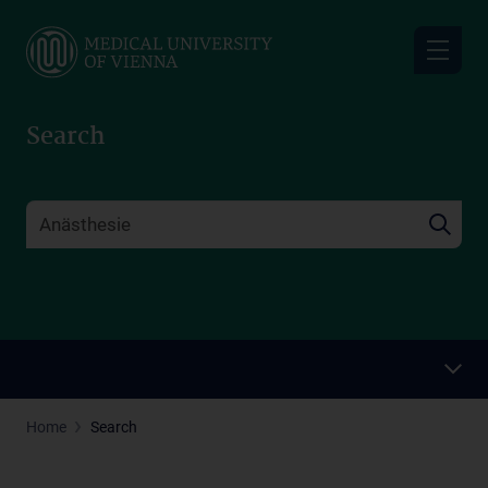
Skip
to
main
content
Search
Home
Search