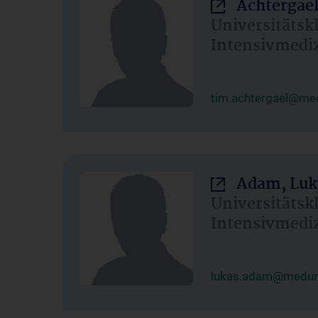
Achtergael
Universitätsk
Intensivmedi
tim.achtergael@med
Adam, Luk
Universitätsk
Intensivmedi
lukas.adam@meduni