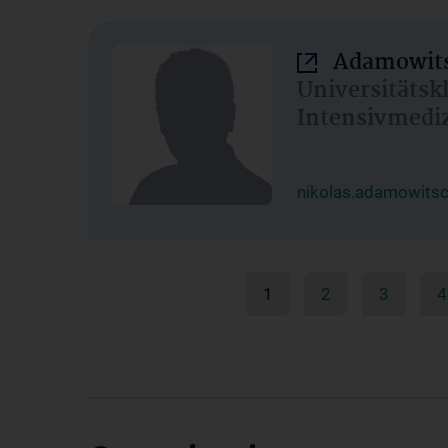
Adamowits
Universitätsk
Intensivmedi
nikolas.adamowits
1
2
3
4