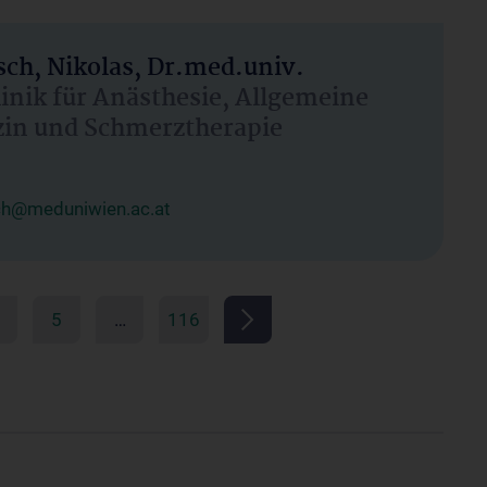
ch, Nikolas, Dr.med.univ.
linik für Anästhesie, Allgemeine
zin und Schmerztherapie
ch@meduniwien.ac.at
5
…
116