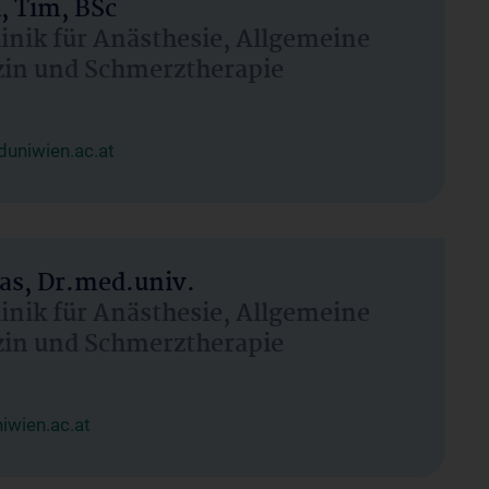
, Tim, BSc
linik für Anästhesie, Allgemeine
zin und Schmerztherapie
uniwien.ac.at
as, Dr.med.univ.
linik für Anästhesie, Allgemeine
zin und Schmerztherapie
wien.ac.at