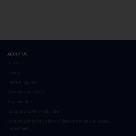
ABOUT US
News
Events
Facts & Figures
Strategy and Vision
Organisation
Campus and University Life
Contact points for victims of discrimination and sexual
harassment