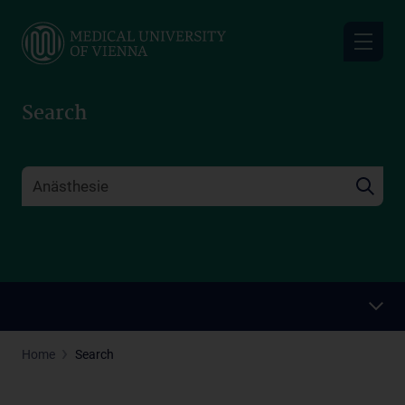
Skip
to
main
content
Search
Home
Search