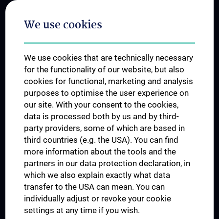
Postgraduate Trainings
We use cookies
Dual Career
Trusted Reseach - Research Security - Foreign Interference
We use cookies that are technically necessary
UNESCO Chair on Bioethics
for the functionality of our website, but also
MUVI
cookies for functional, marketing and analysis
purposes to optimise the user experience on
our site. With your consent to the cookies,
Connect with us
data is processed both by us and by third-
party providers, some of which are based in
third countries (e.g. the USA). You can find
more information about the tools and the
partners in our data protection declaration, in
which we also explain exactly what data
PRESSE
transfer to the USA can mean. You can
JOBS
individually adjust or revoke your cookie
MEDUNI SHOP
settings at any time if you wish.