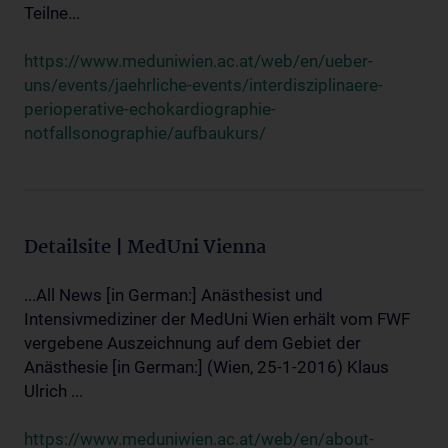
Teilne...
https://www.meduniwien.ac.at/web/en/ueber-
uns/events/jaehrliche-events/interdisziplinaere-
perioperative-echokardiographie-
notfallsonographie/aufbaukurs/
Detailsite | MedUni Vienna
...All News [in German:] Anästhesist und
Intensivmediziner der MedUni Wien erhält vom FWF
vergebene Auszeichnung auf dem Gebiet der
Anästhesie [in German:] (Wien, 25-1-2016) Klaus
Ulrich ...
https://www.meduniwien.ac.at/web/en/about-