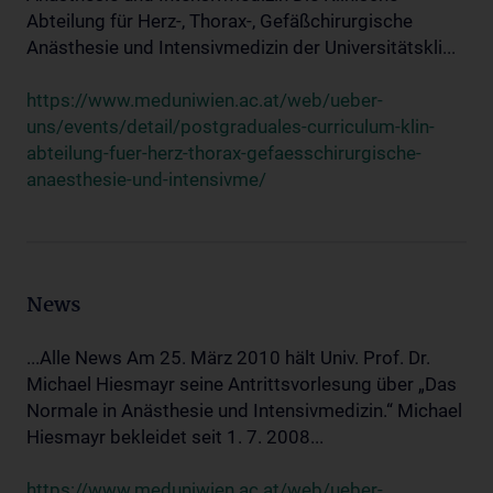
Abteilung für Herz-, Thorax-, Gefäßchirurgische
Anästhesie und Intensivmedizin der Universitätskli...
https://www.meduniwien.ac.at/web/ueber-
uns/events/detail/postgraduales-curriculum-klin-
abteilung-fuer-herz-thorax-gefaesschirurgische-
anaesthesie-und-intensivme/
News
...Alle News Am 25. März 2010 hält Univ. Prof. Dr.
Michael Hiesmayr seine Antrittsvorlesung über „Das
Normale in Anästhesie und Intensivmedizin.“ Michael
Hiesmayr bekleidet seit 1. 7. 2008...
https://www.meduniwien.ac.at/web/ueber-