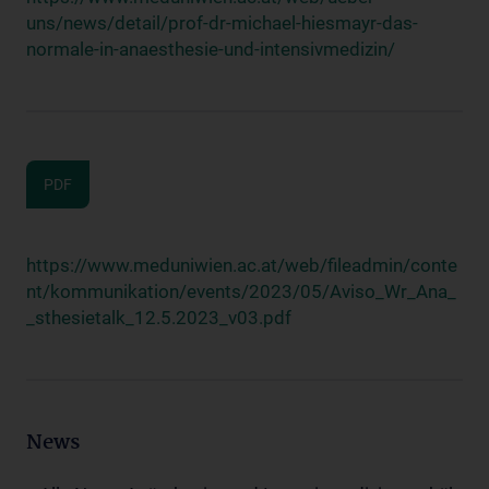
uns/news/detail/prof-dr-michael-hiesmayr-das-
normale-in-anaesthesie-und-intensivmedizin/
PDF
https://www.meduniwien.ac.at/web/fileadmin/conte
nt/kommunikation/events/2023/05/Aviso_Wr_Ana_
_sthesietalk_12.5.2023_v03.pdf
News