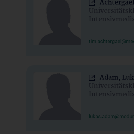
Achtergael
Universitätsk
Intensivmedi
tim.achtergael@med
Adam, Luk
Universitätsk
Intensivmedi
lukas.adam@meduni