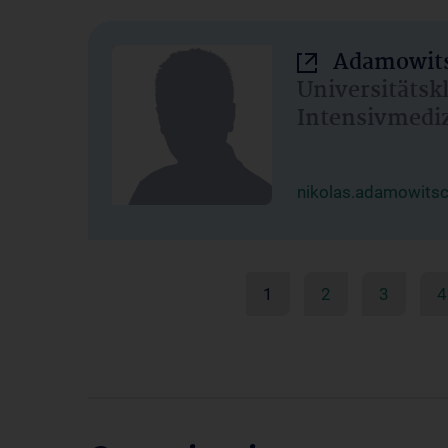
Adamowits
Universitätsk
Intensivmedi
nikolas.adamowits
1
2
3
4