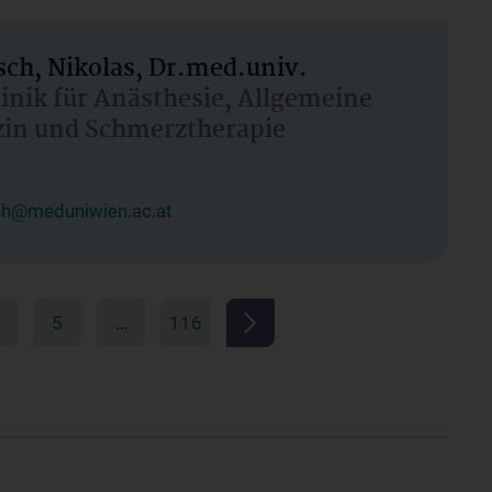
ch, Nikolas, Dr.med.univ.
linik für Anästhesie, Allgemeine
zin und Schmerztherapie
ch@meduniwien.ac.at
5
…
116