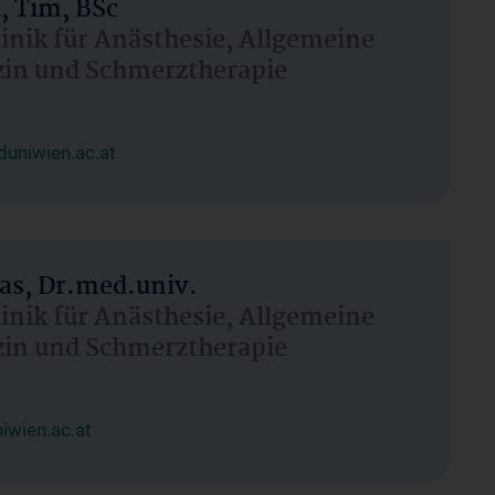
, Tim, BSc
linik für Anästhesie, Allgemeine
zin und Schmerztherapie
uniwien.ac.at
as, Dr.med.univ.
linik für Anästhesie, Allgemeine
zin und Schmerztherapie
wien.ac.at