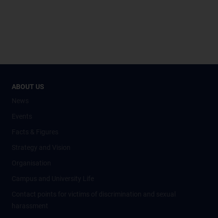
ABOUT US
News
Events
Facts & Figures
Strategy and Vision
Organisation
Campus and University Life
Contact points for victims of discrimination and sexual
harassment