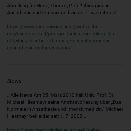
Abteilung für Herz-, Thorax-, Gefäßchirurgische
Anästhesie und Intensivmedizin der Universitätskli...
https://www.meduniwien.ac.at/web/ueber-
uns/events/detail/postgraduales-curriculum-klin-
abteilung-fuer-herz-thorax-gefaesschirurgische-
anaesthesie-und-intensivme/
News
...Alle News Am 25. März 2010 hält Univ. Prof. Dr.
Michael Hiesmayr seine Antrittsvorlesung über „Das
Normale in Anästhesie und Intensivmedizin.“ Michael
Hiesmayr bekleidet seit 1. 7. 2008...
https://www.meduniwien.ac.at/web/ueber-