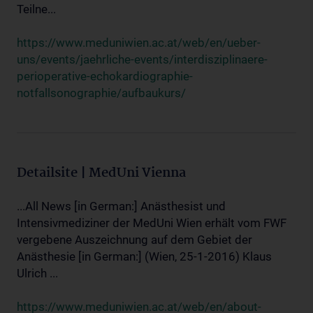
Teilne...
https://www.meduniwien.ac.at/web/en/ueber-
uns/events/jaehrliche-events/interdisziplinaere-
perioperative-echokardiographie-
notfallsonographie/aufbaukurs/
Detailsite | MedUni Vienna
...All News [in German:] Anästhesist und
Intensivmediziner der MedUni Wien erhält vom FWF
vergebene Auszeichnung auf dem Gebiet der
Anästhesie [in German:] (Wien, 25-1-2016) Klaus
Ulrich ...
https://www.meduniwien.ac.at/web/en/about-