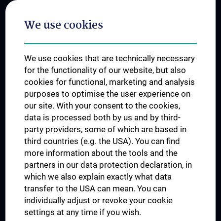
Postgraduate Trainings
We use cookies
Dual Career
Trusted Reseach - Research Security - Foreign Interference
We use cookies that are technically necessary
UNESCO Chair on Bioethics
for the functionality of our website, but also
MUVI
cookies for functional, marketing and analysis
purposes to optimise the user experience on
our site. With your consent to the cookies,
Connect with us
data is processed both by us and by third-
party providers, some of which are based in
third countries (e.g. the USA). You can find
more information about the tools and the
partners in our data protection declaration, in
which we also explain exactly what data
PRESSE
transfer to the USA can mean. You can
JOBS
individually adjust or revoke your cookie
MEDUNI SHOP
settings at any time if you wish.