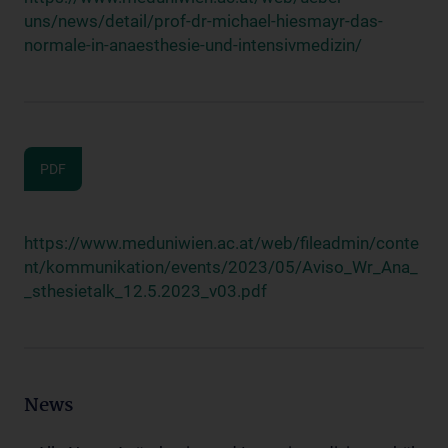
uns/news/detail/prof-dr-michael-hiesmayr-das-
normale-in-anaesthesie-und-intensivmedizin/
PDF
https://www.meduniwien.ac.at/web/fileadmin/conte
nt/kommunikation/events/2023/05/Aviso_Wr_Ana_
_sthesietalk_12.5.2023_v03.pdf
News