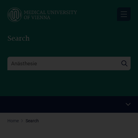
Skip
to
main
content
Search
Home
Search