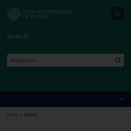
Skip
to
main
content
Search
Home
Search