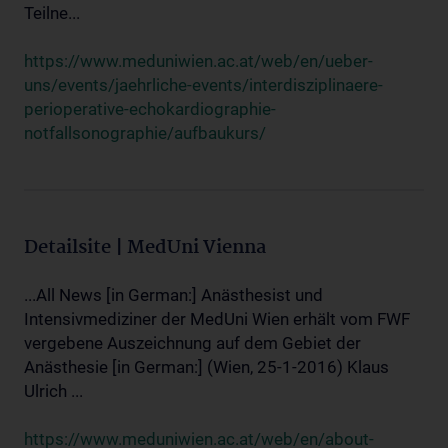
Teilne...
https://www.meduniwien.ac.at/web/en/ueber-
uns/events/jaehrliche-events/interdisziplinaere-
perioperative-echokardiographie-
notfallsonographie/aufbaukurs/
Detailsite | MedUni Vienna
...All News [in German:] Anästhesist und
Intensivmediziner der MedUni Wien erhält vom FWF
vergebene Auszeichnung auf dem Gebiet der
Anästhesie [in German:] (Wien, 25-1-2016) Klaus
Ulrich ...
https://www.meduniwien.ac.at/web/en/about-