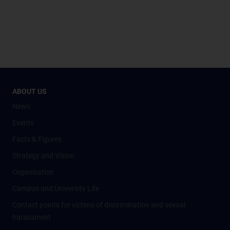
ABOUT US
News
Events
Facts & Figures
Strategy and Vision
Organisation
Campus and University Life
Contact points for victims of discrimination and sexual
harassment