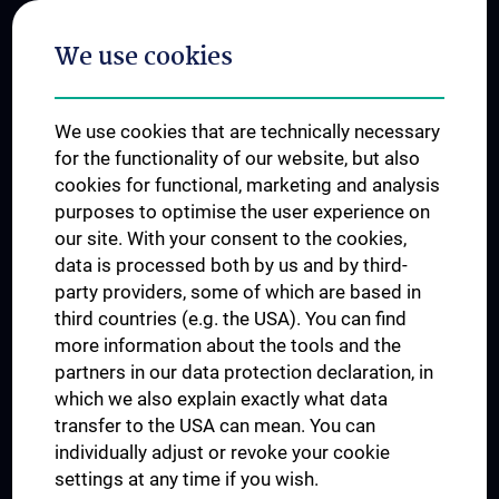
Postgraduate Trainings
We use cookies
Dual Career
Trusted Reseach - Research Security - Foreign Interference
We use cookies that are technically necessary
UNESCO Chair on Bioethics
for the functionality of our website, but also
MUVI
cookies for functional, marketing and analysis
purposes to optimise the user experience on
our site. With your consent to the cookies,
Connect with us
data is processed both by us and by third-
party providers, some of which are based in
third countries (e.g. the USA). You can find
more information about the tools and the
partners in our data protection declaration, in
which we also explain exactly what data
PRESSE
transfer to the USA can mean. You can
JOBS
individually adjust or revoke your cookie
MEDUNI SHOP
settings at any time if you wish.