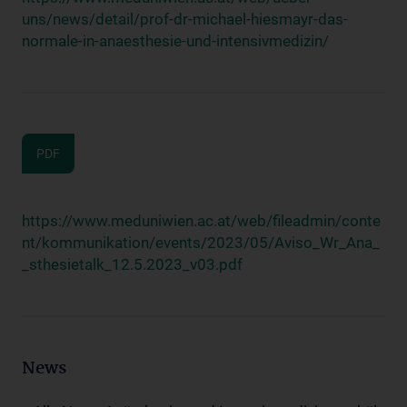
uns/news/detail/prof-dr-michael-hiesmayr-das-
normale-in-anaesthesie-und-intensivmedizin/
PDF
https://www.meduniwien.ac.at/web/fileadmin/conte
nt/kommunikation/events/2023/05/Aviso_Wr_Ana_
_sthesietalk_12.5.2023_v03.pdf
News