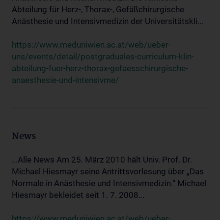
Abteilung für Herz-, Thorax-, Gefäßchirurgische
Anästhesie und Intensivmedizin der Universitätskli...
https://www.meduniwien.ac.at/web/ueber-
uns/events/detail/postgraduales-curriculum-klin-
abteilung-fuer-herz-thorax-gefaesschirurgische-
anaesthesie-und-intensivme/
News
...Alle News Am 25. März 2010 hält Univ. Prof. Dr.
Michael Hiesmayr seine Antrittsvorlesung über „Das
Normale in Anästhesie und Intensivmedizin.“ Michael
Hiesmayr bekleidet seit 1. 7. 2008...
https://www.meduniwien.ac.at/web/ueber-