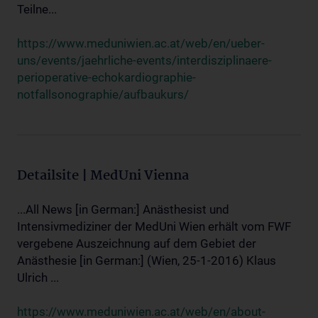
Teilne...
https://www.meduniwien.ac.at/web/en/ueber-
uns/events/jaehrliche-events/interdisziplinaere-
perioperative-echokardiographie-
notfallsonographie/aufbaukurs/
Detailsite | MedUni Vienna
...All News [in German:] Anästhesist und
Intensivmediziner der MedUni Wien erhält vom FWF
vergebene Auszeichnung auf dem Gebiet der
Anästhesie [in German:] (Wien, 25-1-2016) Klaus
Ulrich ...
https://www.meduniwien.ac.at/web/en/about-