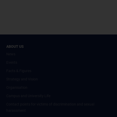
ABOUT US
News
Events
Facts & Figures
Strategy and Vision
Organisation
Campus and University Life
Contact points for victims of discrimination and sexual
harassment