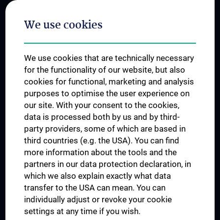
Postgraduate Trainings
We use cookies
Dual Career
Trusted Reseach - Research Security - Foreign Interference
We use cookies that are technically necessary
UNESCO Chair on Bioethics
for the functionality of our website, but also
MUVI
cookies for functional, marketing and analysis
purposes to optimise the user experience on
our site. With your consent to the cookies,
Connect with us
data is processed both by us and by third-
party providers, some of which are based in
third countries (e.g. the USA). You can find
more information about the tools and the
partners in our data protection declaration, in
which we also explain exactly what data
PRESSE
transfer to the USA can mean. You can
JOBS
individually adjust or revoke your cookie
MEDUNI SHOP
settings at any time if you wish.