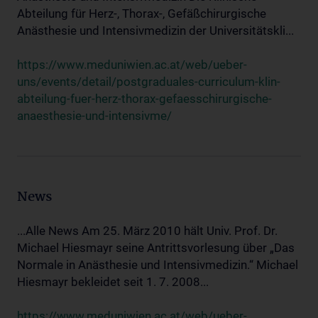
Abteilung für Herz-, Thorax-, Gefäßchirurgische
Anästhesie und Intensivmedizin der Universitätskli...
https://www.meduniwien.ac.at/web/ueber-
uns/events/detail/postgraduales-curriculum-klin-
abteilung-fuer-herz-thorax-gefaesschirurgische-
anaesthesie-und-intensivme/
News
...Alle News Am 25. März 2010 hält Univ. Prof. Dr.
Michael Hiesmayr seine Antrittsvorlesung über „Das
Normale in Anästhesie und Intensivmedizin.“ Michael
Hiesmayr bekleidet seit 1. 7. 2008...
https://www.meduniwien.ac.at/web/ueber-