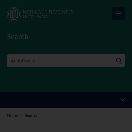
Skip
to
main
content
Search
Home
Search