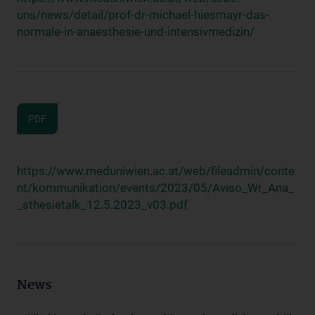
uns/news/detail/prof-dr-michael-hiesmayr-das-
normale-in-anaesthesie-und-intensivmedizin/
PDF
https://www.meduniwien.ac.at/web/fileadmin/conte
nt/kommunikation/events/2023/05/Aviso_Wr_Ana_
_sthesietalk_12.5.2023_v03.pdf
News