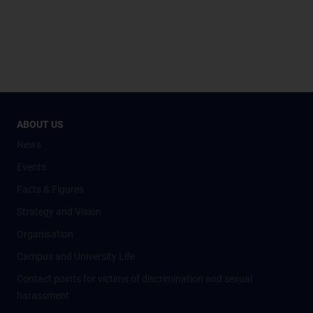
ABOUT US
News
Events
Facts & Figures
Strategy and Vision
Organisation
Campus and University Life
Contact points for victims of discrimination and sexual
harassment