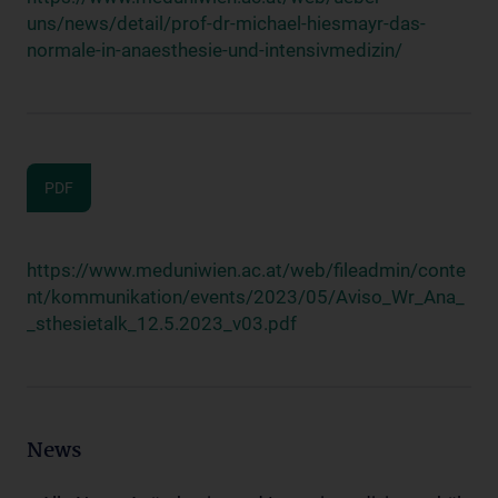
uns/news/detail/prof-dr-michael-hiesmayr-das-
normale-in-anaesthesie-und-intensivmedizin/
PDF
https://www.meduniwien.ac.at/web/fileadmin/conte
nt/kommunikation/events/2023/05/Aviso_Wr_Ana_
_sthesietalk_12.5.2023_v03.pdf
News