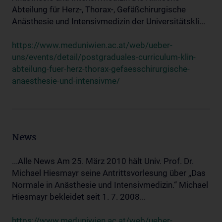
Abteilung für Herz-, Thorax-, Gefäßchirurgische
Anästhesie und Intensivmedizin der Universitätskli...
https://www.meduniwien.ac.at/web/ueber-
uns/events/detail/postgraduales-curriculum-klin-
abteilung-fuer-herz-thorax-gefaesschirurgische-
anaesthesie-und-intensivme/
News
...Alle News Am 25. März 2010 hält Univ. Prof. Dr.
Michael Hiesmayr seine Antrittsvorlesung über „Das
Normale in Anästhesie und Intensivmedizin.“ Michael
Hiesmayr bekleidet seit 1. 7. 2008...
https://www.meduniwien.ac.at/web/ueber-