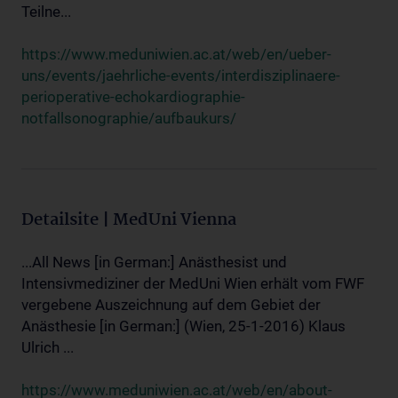
Teilne...
https://www.meduniwien.ac.at/web/en/ueber-
uns/events/jaehrliche-events/interdisziplinaere-
perioperative-echokardiographie-
notfallsonographie/aufbaukurs/
Detailsite | MedUni Vienna
...All News [in German:] Anästhesist und
Intensivmediziner der MedUni Wien erhält vom FWF
vergebene Auszeichnung auf dem Gebiet der
Anästhesie [in German:] (Wien, 25-1-2016) Klaus
Ulrich ...
https://www.meduniwien.ac.at/web/en/about-