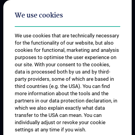
Postgraduate Trainings
We use cookies
Dual Career
Trusted Reseach - Research Security - Foreign Interference
We use cookies that are technically necessary
UNESCO Chair on Bioethics
for the functionality of our website, but also
MUVI
cookies for functional, marketing and analysis
purposes to optimise the user experience on
our site. With your consent to the cookies,
Connect with us
data is processed both by us and by third-
party providers, some of which are based in
third countries (e.g. the USA). You can find
more information about the tools and the
partners in our data protection declaration, in
which we also explain exactly what data
PRESSE
transfer to the USA can mean. You can
JOBS
individually adjust or revoke your cookie
MEDUNI SHOP
settings at any time if you wish.