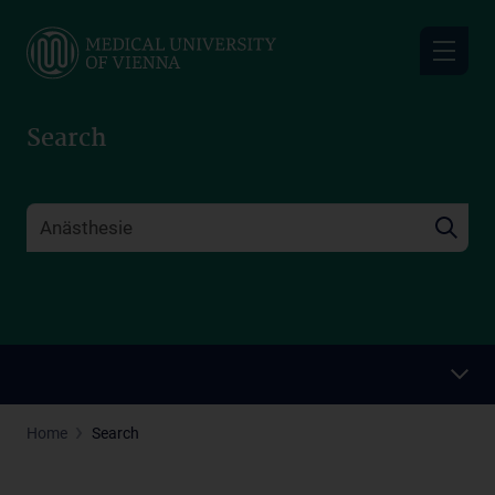
Skip
to
main
content
Search
Home
Search