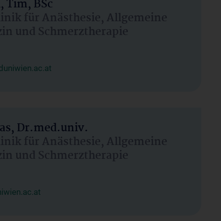
, Tim, BSc
linik für Anästhesie, Allgemeine
zin und Schmerztherapie
uniwien.ac.at
as, Dr.med.univ.
linik für Anästhesie, Allgemeine
zin und Schmerztherapie
wien.ac.at