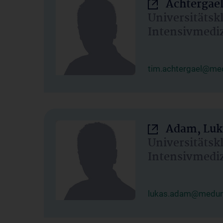
Achtergael
Universitätsk
Intensivmedi
tim.achtergael@med
Adam, Luk
Universitätsk
Intensivmedi
lukas.adam@meduni