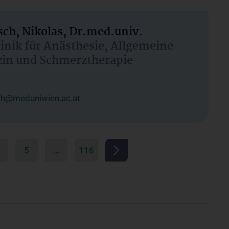
ch, Nikolas, Dr.med.univ.
linik für Anästhesie, Allgemeine
zin und Schmerztherapie
ch@meduniwien.ac.at
5
…
116