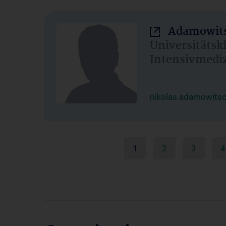
Adamowits
Universitätsk
Intensivmedi
nikolas.adamowits
1
2
3
4