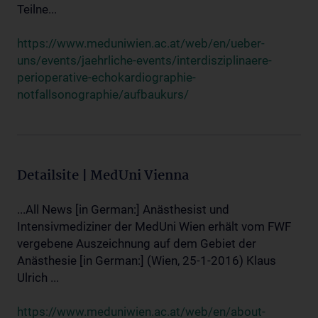
Teilne...
https://www.meduniwien.ac.at/web/en/ueber-
uns/events/jaehrliche-events/interdisziplinaere-
perioperative-echokardiographie-
notfallsonographie/aufbaukurs/
Detailsite | MedUni Vienna
...All News [in German:] Anästhesist und
Intensivmediziner der MedUni Wien erhält vom FWF
vergebene Auszeichnung auf dem Gebiet der
Anästhesie [in German:] (Wien, 25-1-2016) Klaus
Ulrich ...
https://www.meduniwien.ac.at/web/en/about-