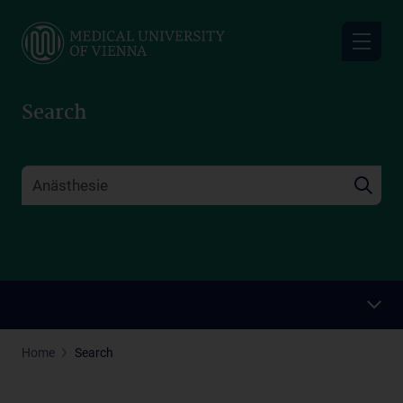
Skip
to
main
content
Search
Home
Search