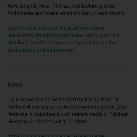
Abteilung für Herz-, Thorax-, Gefäßchirurgische
Anästhesie und Intensivmedizin der Universitätskli...
https://www.meduniwien.ac.at/web/ueber-
uns/events/detail/postgraduales-curriculum-klin-
abteilung-fuer-herz-thorax-gefaesschirurgische-
anaesthesie-und-intensivme/
News
...Alle News Am 25. März 2010 hält Univ. Prof. Dr.
Michael Hiesmayr seine Antrittsvorlesung über „Das
Normale in Anästhesie und Intensivmedizin.“ Michael
Hiesmayr bekleidet seit 1. 7. 2008...
https://www.meduniwien.ac.at/web/ueber-