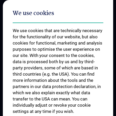
Postgraduate Trainings
We use cookies
Dual Career
Trusted Reseach - Research Security - Foreign Interference
We use cookies that are technically necessary
UNESCO Chair on Bioethics
for the functionality of our website, but also
MUVI
cookies for functional, marketing and analysis
purposes to optimise the user experience on
our site. With your consent to the cookies,
Connect with us
data is processed both by us and by third-
party providers, some of which are based in
third countries (e.g. the USA). You can find
more information about the tools and the
partners in our data protection declaration, in
which we also explain exactly what data
PRESSE
transfer to the USA can mean. You can
JOBS
individually adjust or revoke your cookie
MEDUNI SHOP
settings at any time if you wish.