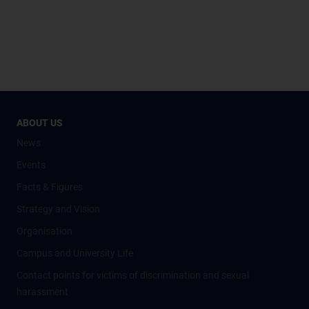
ABOUT US
News
Events
Facts & Figures
Strategy and Vision
Organisation
Campus and University Life
Contact points for victims of discrimination and sexual
harassment