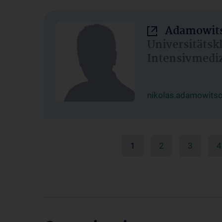
Adamowits
Universitätsk
Intensivmedi
nikolas.adamowits
1
2
3
4