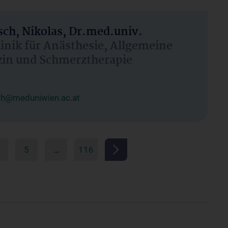
ch, Nikolas, Dr.med.univ.
linik für Anästhesie, Allgemeine
zin und Schmerztherapie
ch@meduniwien.ac.at
5
…
116