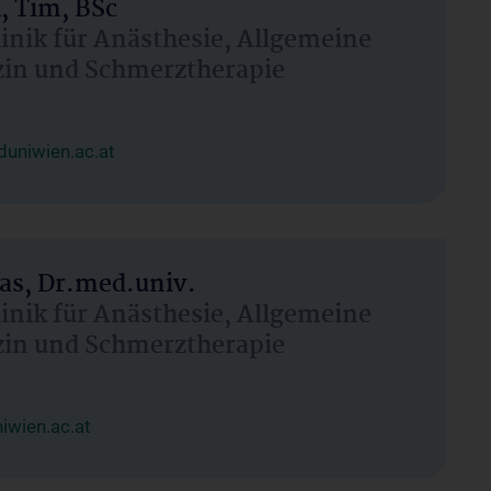
, Tim, BSc
linik für Anästhesie, Allgemeine
zin und Schmerztherapie
uniwien.ac.at
as, Dr.med.univ.
linik für Anästhesie, Allgemeine
zin und Schmerztherapie
wien.ac.at