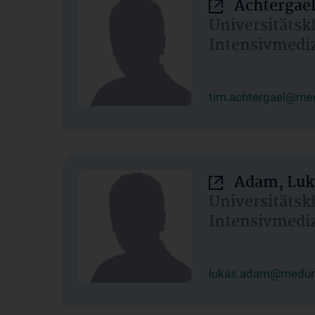
Achtergael
Universitätsk
Intensivmedi
tim.achtergael@med
Adam, Luk
Universitätsk
Intensivmedi
lukas.adam@meduni